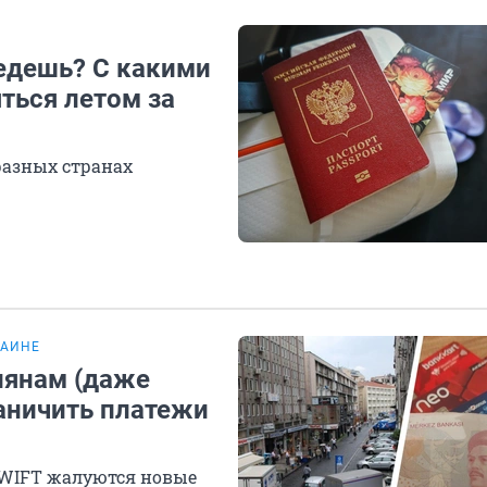
уедешь? С какими
ться летом за
разных странах
РАИНЕ
иянам (даже
раничить платежи
SWIFT жалуются новые