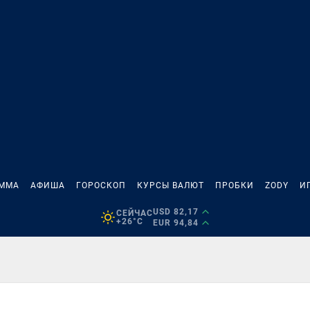
АММА
АФИША
ГОРОСКОП
КУРСЫ ВАЛЮТ
ПРОБКИ
ZODY
И
USD 82,17
СЕЙЧАС
+26°C
EUR 94,84