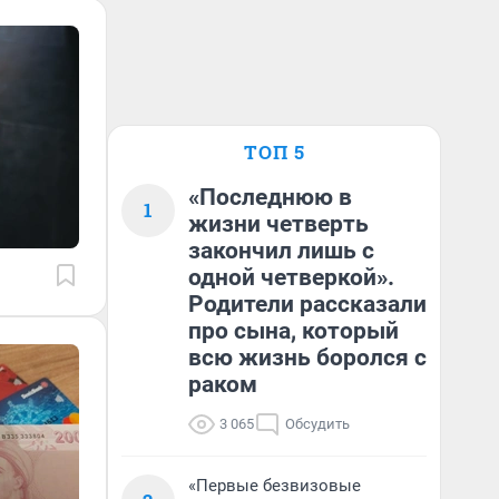
ТОП 5
«Последнюю в
1
жизни четверть
закончил лишь с
одной четверкой».
Родители рассказали
про сына, который
всю жизнь боролся с
раком
3 065
Обсудить
«Первые безвизовые