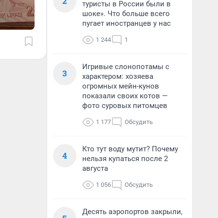
2
туристы в России были в
шоке». Что больше всего
пугает иностранцев у нас
1 244
1
Игривые слонопотамы с
3
характером: хозяева
огромных мейн-кунов
показали своих котов —
фото суровых питомцев
1 177
Обсудить
Кто тут воду мутит? Почему
4
нельзя купаться после 2
августа
1 056
Обсудить
Десять аэропортов закрыли,