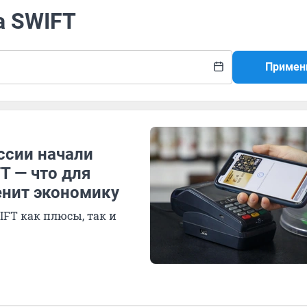
а SWIFT
Примен
ссии начали
T — что для
енит экономику
FT как плюсы, так и