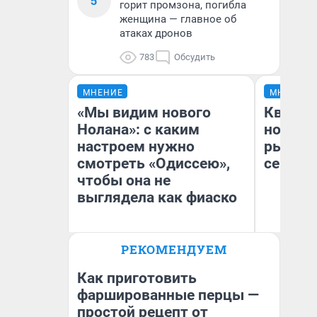
5
горит промзона, погибла
женщина — главное об
атаках дронов
783
Обсудить
МНЕНИЕ
МНЕНИЕ
«Мы видим нового
Кварти
Нолана»: с каким
но деш
настроем нужно
рынок 
смотреть «Одиссею»,
сейчас
чтобы она не
выглядела как фиаско
РЕКОМЕНДУЕМ
Ек
Надежда Губарь
ди
не
Как приготовить
фаршированные перцы —
простой рецепт от