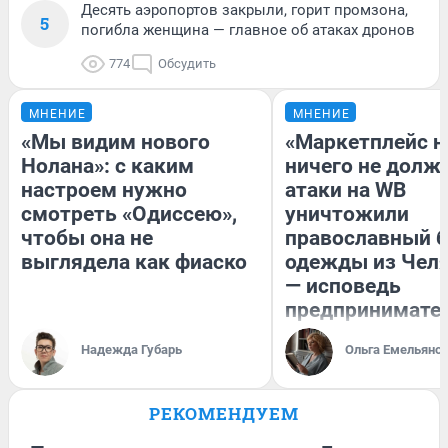
Десять аэропортов закрыли, горит промзона,
5
погибла женщина — главное об атаках дронов
774
Обсудить
МНЕНИЕ
МНЕНИЕ
«Мы видим нового
«Маркетплейс 
Нолана»: с каким
ничего не долже
настроем нужно
атаки на WB
смотреть «Одиссею»,
уничтожили
чтобы она не
православный 
выглядела как фиаско
одежды из Чел
— исповедь
предпринимате
Надежда Губарь
Ольга Емельяно
РЕКОМЕНДУЕМ