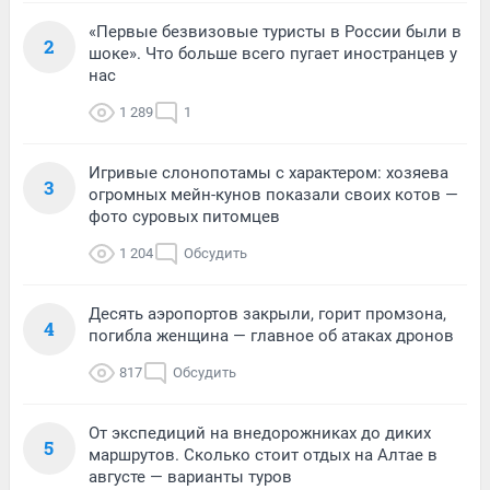
«Первые безвизовые туристы в России были в
2
шоке». Что больше всего пугает иностранцев у
нас
1 289
1
Игривые слонопотамы с характером: хозяева
3
огромных мейн-кунов показали своих котов —
фото суровых питомцев
1 204
Обсудить
Десять аэропортов закрыли, горит промзона,
4
погибла женщина — главное об атаках дронов
817
Обсудить
От экспедиций на внедорожниках до диких
5
маршрутов. Сколько стоит отдых на Алтае в
августе — варианты туров