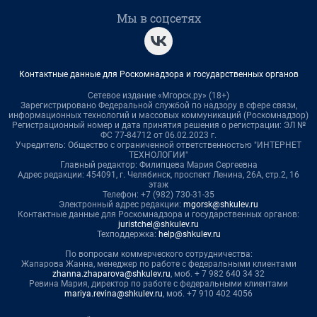
Мы в соцсетях
Контактные данные для Роскомнадзора и государственных органов
Сетевое издание «Мгорск.ру» (18+)
Зарегистрировано Федеральной службой по надзору в сфере связи,
информационных технологий и массовых коммуникаций (Роскомнадзор)
Регистрационный номер и дата принятия решения о регистрации: ЭЛ №
ФС 77-84712 от 06.02.2023 г.
Учредитель: Общество с ограниченной ответственностью "ИНТЕРНЕТ
ТЕХНОЛОГИИ"
Главный редактор: Филипцева Мария Сергеевна
Адрес редакции: 454091, г. Челябинск, проспект Ленина, 26А, стр.2, 16
этаж
Телефон: +7 (982) 730-31-35
Электронный адрес редакции:
mgorsk@shkulev.ru
Контактные данные для Роскомнадзора и государственных органов:
juristchel@shkulev.ru
Техподдержка:
help@shkulev.ru
По вопросам коммерческого сотрудничества:
Жапарова Жанна, менеджер по работе с федеральными клиентами
zhanna.zhaparova@shkulev.ru
, моб. + 7 982 640 34 32
Ревина Мария, директор по работе с федеральными клиентами
mariya.revina@shkulev.ru
, моб. +7 910 402 4056