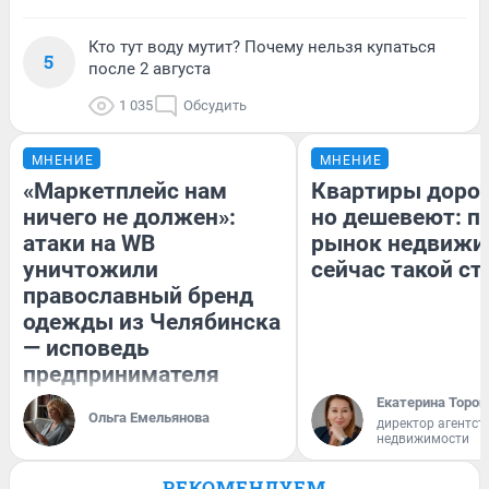
Кто тут воду мутит? Почему нельзя купаться
5
после 2 августа
1 035
Обсудить
МНЕНИЕ
МНЕНИЕ
«Маркетплейс нам
Квартиры доро
ничего не должен»:
но дешевеют: п
атаки на WB
рынок недвижи
уничтожили
сейчас такой с
православный бренд
одежды из Челябинска
— исповедь
предпринимателя
Екатерина Тороп
Ольга Емельянова
директор агентст
недвижимости
РЕКОМЕНДУЕМ