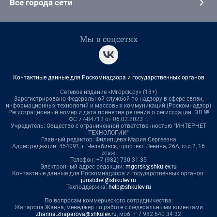
Все города сети
Мы в соцсетях
Контактные данные для Роскомнадзора и государственных органов
Сетевое издание «Мгорск.ру» (18+)
Зарегистрировано Федеральной службой по надзору в сфере связи,
информационных технологий и массовых коммуникаций (Роскомнадзор)
Регистрационный номер и дата принятия решения о регистрации: ЭЛ №
ФС 77-84712 от 06.02.2023 г.
Учредитель: Общество с ограниченной ответственностью "ИНТЕРНЕТ
ТЕХНОЛОГИИ"
Главный редактор: Филипцева Мария Сергеевна
Адрес редакции: 454091, г. Челябинск, проспект Ленина, 26А, стр.2, 16
этаж
Телефон: +7 (982) 730-31-35
Электронный адрес редакции:
mgorsk@shkulev.ru
Контактные данные для Роскомнадзора и государственных органов:
juristchel@shkulev.ru
Техподдержка:
help@shkulev.ru
По вопросам коммерческого сотрудничества:
Жапарова Жанна, менеджер по работе с федеральными клиентами
zhanna.zhaparova@shkulev.ru
, моб. + 7 982 640 34 32