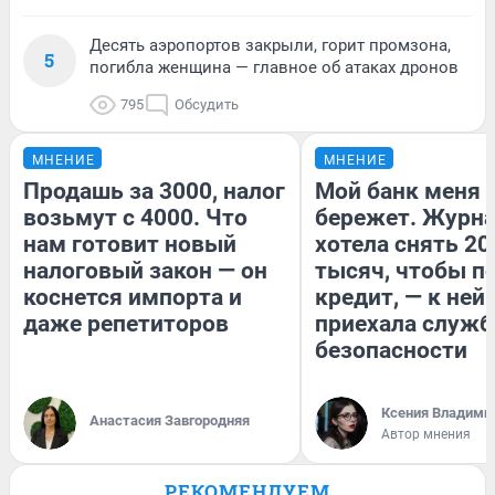
Десять аэропортов закрыли, горит промзона,
5
погибла женщина — главное об атаках дронов
795
Обсудить
МНЕНИЕ
МНЕНИЕ
Продашь за 3000, налог
Мой банк меня
возьмут с 4000. Что
бережет. Журн
нам готовит новый
хотела снять 20
налоговый закон — он
тысяч, чтобы п
коснется импорта и
кредит, — к ней
даже репетиторов
приехала служб
безопасности
Ксения Владими
Анастасия Завгородняя
Автор мнения
РЕКОМЕНДУЕМ