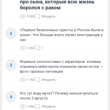
про сына, который всю жизнь
боролся с раком
3 285
Обсудить
«Первые безвизовые туристы в России были в
2
шоке». Что больше всего пугает иностранцев у
нас
1 253
1
Игривые слонопотамы с характером: хозяева
3
огромных мейн-кунов показали своих котов —
фото суровых питомцев
1 183
Обсудить
Кто тут воду мутит? Почему нельзя купаться
4
после 2 августа
1 056
Обсудить