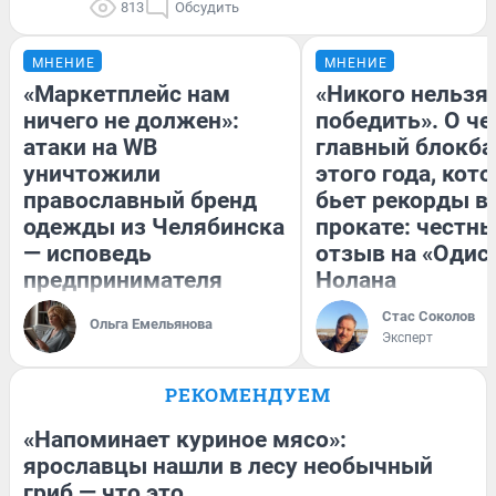
813
Обсудить
МНЕНИЕ
МНЕНИЕ
«Маркетплейс нам
«Никого нельзя
ничего не должен»:
победить». О ч
атаки на WB
главный блокба
уничтожили
этого года, кот
православный бренд
бьет рекорды в
одежды из Челябинска
прокате: честн
— исповедь
отзыв на «Одис
предпринимателя
Нолана
Стас Соколов
Ольга Емельянова
Эксперт
РЕКОМЕНДУЕМ
«Напоминает куриное мясо»:
ярославцы нашли в лесу необычный
гриб — что это