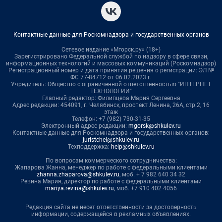
Контактные данные для Роскомнадзора и государственных органов
Сетевое издание «Мгорск.ру» (18+)
Зарегистрировано Федеральной службой по надзору в сфере связи,
информационных технологий и массовых коммуникаций (Роскомнадзор)
Регистрационный номер и дата принятия решения о регистрации: ЭЛ №
ФС 77-84712 от 06.02.2023 г.
Учредитель: Общество с ограниченной ответственностью "ИНТЕРНЕТ
ТЕХНОЛОГИИ"
Главный редактор: Филипцева Мария Сергеевна
Адрес редакции: 454091, г. Челябинск, проспект Ленина, 26А, стр.2, 16
этаж
Телефон: +7 (982) 730-31-35
Электронный адрес редакции:
mgorsk@shkulev.ru
Контактные данные для Роскомнадзора и государственных органов:
juristchel@shkulev.ru
Техподдержка:
help@shkulev.ru
По вопросам коммерческого сотрудничества:
Жапарова Жанна, менеджер по работе с федеральными клиентами
zhanna.zhaparova@shkulev.ru
, моб. + 7 982 640 34 32
Ревина Мария, директор по работе с федеральными клиентами
mariya.revina@shkulev.ru
, моб. +7 910 402 4056
Редакция сайта не несет ответственности за достоверность
информации, содержащейся в рекламных объявлениях.