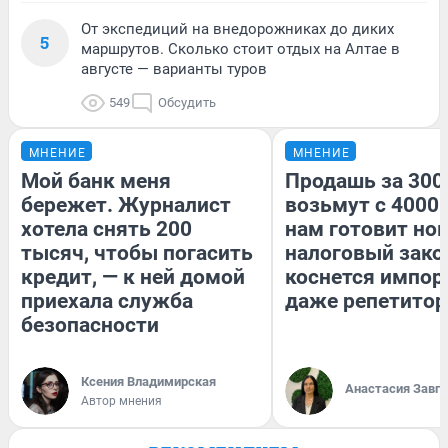
От экспедиций на внедорожниках до диких
5
маршрутов. Сколько стоит отдых на Алтае в
августе — варианты туров
549
Обсудить
МНЕНИЕ
МНЕНИЕ
Мой банк меня
Продашь за 3000
бережет. Журналист
возьмут с 4000.
хотела снять 200
нам готовит но
тысяч, чтобы погасить
налоговый зако
кредит, — к ней домой
коснется импор
приехала служба
даже репетитор
безопасности
Ксения Владимирская
Анастасия Завг
Автор мнения