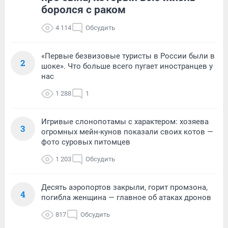
боролся с раком
4 114
Обсудить
«Первые безвизовые туристы в России были в
2
шоке». Что больше всего пугает иностранцев у
нас
1 288
1
Игривые слонопотамы с характером: хозяева
3
огромных мейн-кунов показали своих котов —
фото суровых питомцев
1 203
Обсудить
Десять аэропортов закрыли, горит промзона,
4
погибла женщина — главное об атаках дронов
817
Обсудить