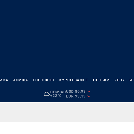
АММА
АФИША
ГОРОСКОП
КУРСЫ ВАЛЮТ
ПРОБКИ
ZODY
И
USD 80,93
СЕЙЧАС
+22°C
EUR 93,19