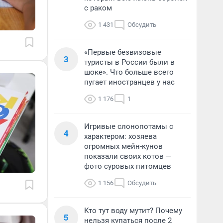
с раком
1 431
Обсудить
«Первые безвизовые
3
туристы в России были в
шоке». Что больше всего
пугает иностранцев у нас
1 176
1
Игривые слонопотамы с
4
характером: хозяева
огромных мейн-кунов
показали своих котов —
фото суровых питомцев
1 156
Обсудить
Кто тут воду мутит? Почему
5
нельзя купаться после 2