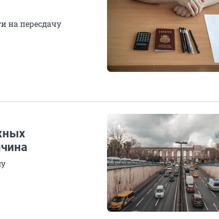
ти на пересдачу
жных
ичина
му