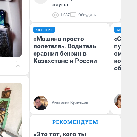
августа
1 037
Обсудить
МНЕНИЕ
МНЕНИЕ
«Машина просто
«Спутал
полетела». Водитель
пургу».
сравнил бензин в
смерте
Казахстане и России
которы
обнару
Ир
Гл
Анатолий Кузнецов
«Р
Во
РЕКОМЕНДУЕМ
«Это тот, кого ты