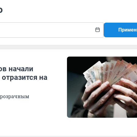
о
Примен
ов начали
 отразится на
 прозрачным