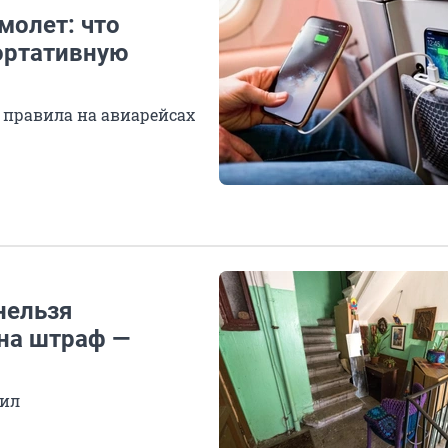
молет: что
портативную
т правила на авиарейсах
нельзя
 на штраф —
вил