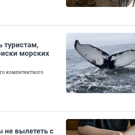
ь туристам,
оиски морских
го компетентного
ы не вылететь с