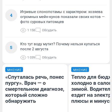
Игривые слонопотамы с характером: хозяева
4
огромных мейн-кунов показали своих котов —
фото суровых питомцев
1 158
Обсудить
Кто тут воду мутит? Почему нельзя купаться
5
после 2 августа
1 039
Обсудить
МНЕНИЕ
МНЕНИЕ
«Спуталась речь, понес
Тепло для бюдж
пургу». Врач — о
холодно в сало
смертельном диагнозе,
зимой. Водитель
который сложно
ездит на электр
обнаружить
плюсы и минус