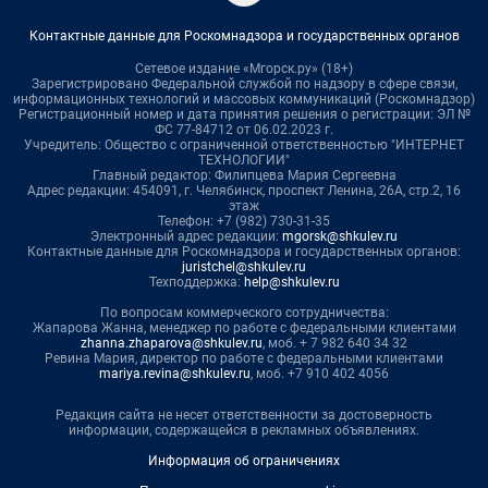
Контактные данные для Роскомнадзора и государственных органов
Сетевое издание «Мгорск.ру» (18+)
Зарегистрировано Федеральной службой по надзору в сфере связи,
информационных технологий и массовых коммуникаций (Роскомнадзор)
Регистрационный номер и дата принятия решения о регистрации: ЭЛ №
ФС 77-84712 от 06.02.2023 г.
Учредитель: Общество с ограниченной ответственностью "ИНТЕРНЕТ
ТЕХНОЛОГИИ"
Главный редактор: Филипцева Мария Сергеевна
Адрес редакции: 454091, г. Челябинск, проспект Ленина, 26А, стр.2, 16
этаж
Телефон: +7 (982) 730-31-35
Электронный адрес редакции:
mgorsk@shkulev.ru
Контактные данные для Роскомнадзора и государственных органов:
juristchel@shkulev.ru
Техподдержка:
help@shkulev.ru
По вопросам коммерческого сотрудничества:
Жапарова Жанна, менеджер по работе с федеральными клиентами
zhanna.zhaparova@shkulev.ru
, моб. + 7 982 640 34 32
Ревина Мария, директор по работе с федеральными клиентами
mariya.revina@shkulev.ru
, моб. +7 910 402 4056
Редакция сайта не несет ответственности за достоверность
информации, содержащейся в рекламных объявлениях.
Информация об ограничениях