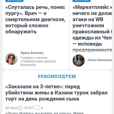
«Спуталась речь, понес
«Маркетплейс 
пургу». Врач — о
ничего не долже
смертельном диагнозе,
атаки на WB
который сложно
уничтожили
обнаружить
православный 
одежды из Чел
— исповедь
предпринимате
Ирина Волкова
Главврач клиники
Ольга Емельяно
«Реабилитация доктора
Волковой»
РЕКОМЕНДУЕМ
«Заказали на 3-летие»: перед
убийством жены в Казани турок забрал
торт на день рождения сына
22 часа
14 411
5
«Долго боялась выходить на улицу». Мама