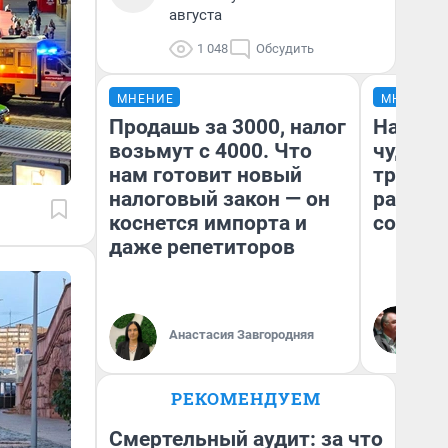
августа
1 048
Обсудить
МНЕНИЕ
МНЕНИЕ
Продашь за 3000, налог
Наслед
возьмут с 4000. Что
чудом 
нам готовит новый
трансп
налоговый закон — он
разнес
коснется импорта и
советс
даже репетиторов
Ол
Бл
Анастасия Завгородняя
вл
би
РЕКОМЕНДУЕМ
Смертельный аудит: за что