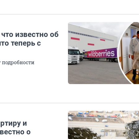
 что известно об
что теперь с
 подробности
ртиру и
звестно о