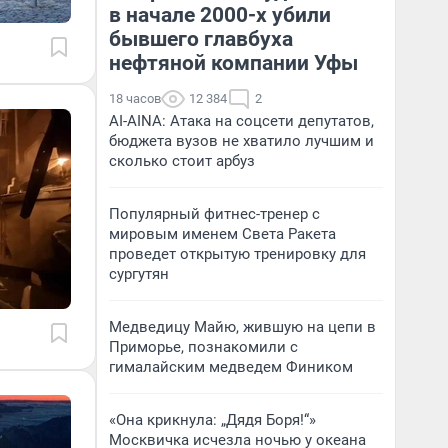
в начале 2000-х убили
бывшего главбуха
нефтяной компании Уфы
18 часов
12 384
2
AI-AINA: Атака на соцсети депутатов,
бюджета вузов не хватило лучшим и
сколько стоит арбуз
Популярный фитнес-тренер с
мировым именем Света Ракета
проведет открытую тренировку для
сургутян
Медведицу Майю, жившую на цепи в
Приморье, познакомили с
гималайским медведем Фиником
«Она крикнула: „Дядя Боря!“»
Москвичка исчезла ночью у океана