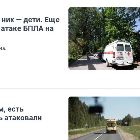
 них — дети. Еще
 атаке БПЛА на
вия
, есть
ь атаковали