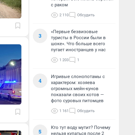
с раком
2 110
Обсудить
«Первые безвизовые
3
туристы в России были в
шоке». Что больше всего
пугает иностранцев у нас
1 203
1
Игривые слонопотамы с
4
характером: хозяева
огромных мейн-кунов
показали своих котов —
фото суровых питомцев
1 161
Обсудить
Кто тут воду мутит? Почему
5
нельзя купаться после 2