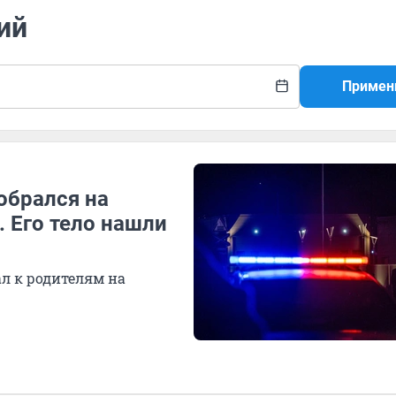
ий
Примен
обрался на
. Его тело нашли
ал к родителям на