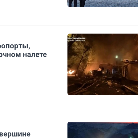
ропорты,
ночном налете
 вершине