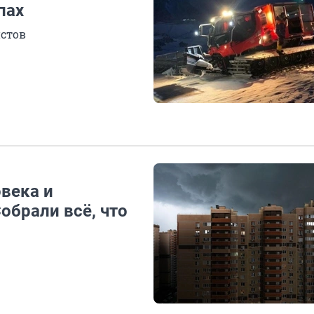
пах
стов
овека и
обрали всё, что