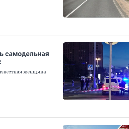
ь самодельная
х
еизвестная женщина