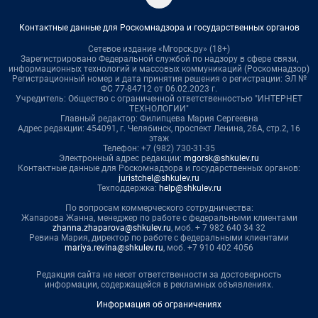
Контактные данные для Роскомнадзора и государственных органов
Сетевое издание «Мгорск.ру» (18+)
Зарегистрировано Федеральной службой по надзору в сфере связи,
информационных технологий и массовых коммуникаций (Роскомнадзор)
Регистрационный номер и дата принятия решения о регистрации: ЭЛ №
ФС 77-84712 от 06.02.2023 г.
Учредитель: Общество с ограниченной ответственностью "ИНТЕРНЕТ
ТЕХНОЛОГИИ"
Главный редактор: Филипцева Мария Сергеевна
Адрес редакции: 454091, г. Челябинск, проспект Ленина, 26А, стр.2, 16
этаж
Телефон: +7 (982) 730-31-35
Электронный адрес редакции:
mgorsk@shkulev.ru
Контактные данные для Роскомнадзора и государственных органов:
juristchel@shkulev.ru
Техподдержка:
help@shkulev.ru
По вопросам коммерческого сотрудничества:
Жапарова Жанна, менеджер по работе с федеральными клиентами
zhanna.zhaparova@shkulev.ru
, моб. + 7 982 640 34 32
Ревина Мария, директор по работе с федеральными клиентами
mariya.revina@shkulev.ru
, моб. +7 910 402 4056
Редакция сайта не несет ответственности за достоверность
информации, содержащейся в рекламных объявлениях.
Информация об ограничениях