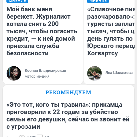
МНЕНИЕ
МНЕНИЕ
Мой банк меня
«Сливочное пив
бережет. Журналист
разочаровало»:
хотела снять 200
туристы заплат
тысяч, чтобы погасить
тысяч, чтобы ц
кредит, — к ней домой
день гулять по 
приехала служба
Юрского период
безопасности
Хогвартсу
Ксения Владимирская
Яна Шаламова
Автор мнения
РЕКОМЕНДУЕМ
«Это тот, кого ты травила»: прикамца
приговорили к 22 годам за убийство
семьи его девушки, сейчас он звонит ей
с угрозами