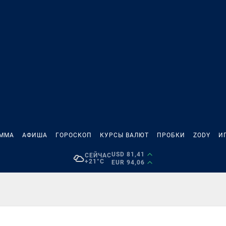
АММА
АФИША
ГОРОСКОП
КУРСЫ ВАЛЮТ
ПРОБКИ
ZODY
И
USD 81,41
СЕЙЧАС
+21°C
EUR 94,06