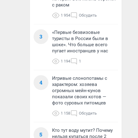
с раком
1 954
Обсудить
«Первые безвизовые
3
туристы в России были в
шоке». Что больше всего
пугает иностранцев у нас
1 194
1
Игривые слонопотамы с
4
характером: хозяева
огромных мейн-кунов
показали своих котов —
фото суровых питомцев
1 158
Обсудить
Кто тут воду мутит? Почему
5
нельзя купаться после 2