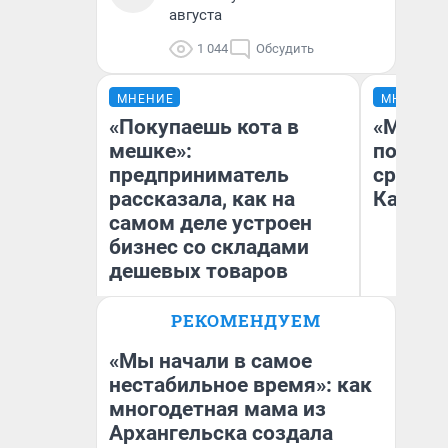
августа
1 044
Обсудить
МНЕНИЕ
МНЕНИЕ
«Покупаешь кота в
«Машин
мешке»:
полете
предприниматель
сравни
рассказала, как на
Казахс
самом деле устроен
бизнес со складами
дешевых товаров
РЕКОМЕНДУЕМ
Наталья Шорохова
Ан
Открыла кофейную точку на
деньги соцразвития
«Мы начали в самое
нестабильное время»: как
многодетная мама из
Архангельска создала