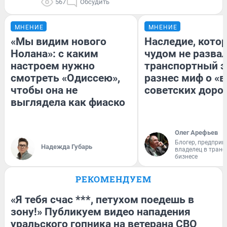
567
Обсудить
МНЕНИЕ
МНЕНИЕ
«Мы видим нового
Наследие, кото
Нолана»: с каким
чудом не разва
настроем нужно
транспортный э
смотреть «Одиссею»,
разнес миф о «
чтобы она не
советских доро
выглядела как фиаско
Олег Арефьев
Блогер, предприн
Надежда Губарь
владелец в тран
бизнесе
РЕКОМЕНДУЕМ
«Я тебя счас ***, петухом поедешь в
зону!» Публикуем видео нападения
уральского гопника на ветерана СВО