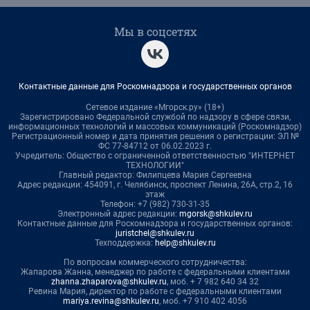
Мы в соцсетях
Контактные данные для Роскомнадзора и государственных органов
Сетевое издание «Мгорск.ру» (18+)
Зарегистрировано Федеральной службой по надзору в сфере связи,
информационных технологий и массовых коммуникаций (Роскомнадзор)
Регистрационный номер и дата принятия решения о регистрации: ЭЛ №
ФС 77-84712 от 06.02.2023 г.
Учредитель: Общество с ограниченной ответственностью "ИНТЕРНЕТ
ТЕХНОЛОГИИ"
Главный редактор: Филипцева Мария Сергеевна
Адрес редакции: 454091, г. Челябинск, проспект Ленина, 26А, стр.2, 16
этаж
Телефон: +7 (982) 730-31-35
Электронный адрес редакции:
mgorsk@shkulev.ru
Контактные данные для Роскомнадзора и государственных органов:
juristchel@shkulev.ru
Техподдержка:
help@shkulev.ru
По вопросам коммерческого сотрудничества:
Жапарова Жанна, менеджер по работе с федеральными клиентами
zhanna.zhaparova@shkulev.ru
, моб. + 7 982 640 34 32
Ревина Мария, директор по работе с федеральными клиентами
mariya.revina@shkulev.ru
, моб. +7 910 402 4056