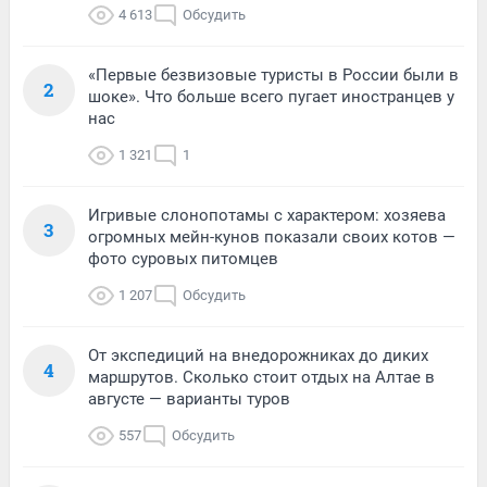
4 613
Обсудить
«Первые безвизовые туристы в России были в
2
шоке». Что больше всего пугает иностранцев у
нас
1 321
1
Игривые слонопотамы с характером: хозяева
3
огромных мейн-кунов показали своих котов —
фото суровых питомцев
1 207
Обсудить
От экспедиций на внедорожниках до диких
4
маршрутов. Сколько стоит отдых на Алтае в
августе — варианты туров
557
Обсудить