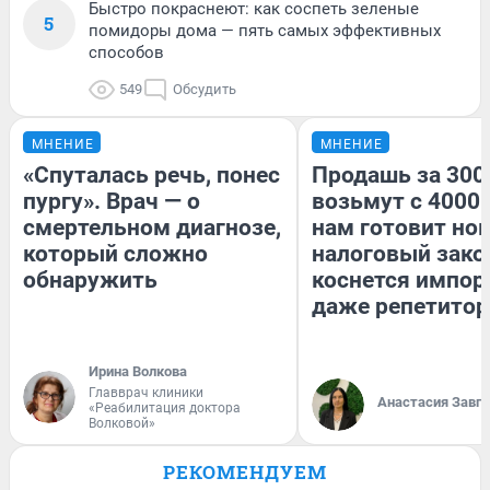
Быстро покраснеют: как соспеть зеленые
5
помидоры дома — пять самых эффективных
способов
549
Обсудить
МНЕНИЕ
МНЕНИЕ
«Спуталась речь, понес
Продашь за 3000
пургу». Врач — о
возьмут с 4000.
смертельном диагнозе,
нам готовит но
который сложно
налоговый зако
обнаружить
коснется импор
даже репетитор
Ирина Волкова
Главврач клиники
Анастасия Завг
«Реабилитация доктора
Волковой»
РЕКОМЕНДУЕМ