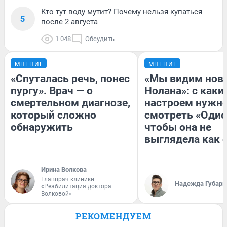
Кто тут воду мутит? Почему нельзя купаться
5
после 2 августа
1 048
Обсудить
МНЕНИЕ
МНЕНИЕ
«Спуталась речь, понес
«Мы видим нов
пургу». Врач — о
Нолана»: с каки
смертельном диагнозе,
настроем нужн
который сложно
смотреть «Одис
обнаружить
чтобы она не
выглядела как 
Ирина Волкова
Главврач клиники
Надежда Губарь
«Реабилитация доктора
Волковой»
РЕКОМЕНДУЕМ