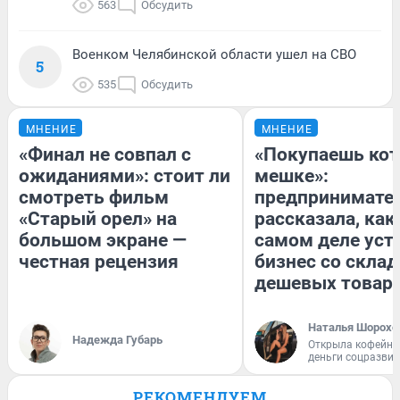
563
Обсудить
Военком Челябинской области ушел на СВО
5
535
Обсудить
МНЕНИЕ
МНЕНИЕ
«Финал не совпал с
«Покупаешь кот
ожиданиями»: стоит ли
мешке»:
смотреть фильм
предпринимате
«Старый орел» на
рассказала, как
большом экране —
самом деле уст
честная рецензия
бизнес со скла
дешевых товар
Наталья Шорохо
Надежда Губарь
Открыла кофейну
деньги соцразви
РЕКОМЕНДУЕМ