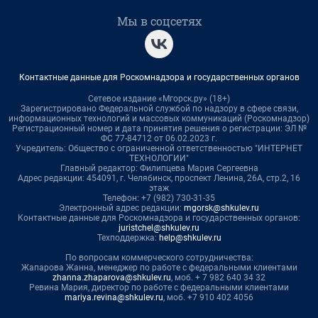
Мы в соцсетях
Контактные данные для Роскомнадзора и государственных органов
Сетевое издание «Мгорск.ру» (18+)
Зарегистрировано Федеральной службой по надзору в сфере связи,
информационных технологий и массовых коммуникаций (Роскомнадзор)
Регистрационный номер и дата принятия решения о регистрации: ЭЛ №
ФС 77-84712 от 06.02.2023 г.
Учредитель: Общество с ограниченной ответственностью "ИНТЕРНЕТ
ТЕХНОЛОГИИ"
Главный редактор: Филипцева Мария Сергеевна
Адрес редакции: 454091, г. Челябинск, проспект Ленина, 26А, стр.2, 16
этаж
Телефон: +7 (982) 730-31-35
Электронный адрес редакции:
mgorsk@shkulev.ru
Контактные данные для Роскомнадзора и государственных органов:
juristchel@shkulev.ru
Техподдержка:
help@shkulev.ru
По вопросам коммерческого сотрудничества:
Жапарова Жанна, менеджер по работе с федеральными клиентами
zhanna.zhaparova@shkulev.ru
, моб. + 7 982 640 34 32
Ревина Мария, директор по работе с федеральными клиентами
mariya.revina@shkulev.ru
, моб. +7 910 402 4056