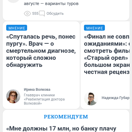
августе — варианты туров
555
Обсудить
МНЕНИЕ
МНЕНИЕ
«Спуталась речь, понес
«Финал не совпа
пургу». Врач — о
ожиданиями»: с
смертельном диагнозе,
смотреть филь
который сложно
«Старый орел» 
обнаружить
большом экран
честная реценз
Ирина Волкова
Главврач клиники
Надежда Губарь
«Реабилитация доктора
Волковой»
РЕКОМЕНДУЕМ
«Мне должны 17 млн, но банку плачу