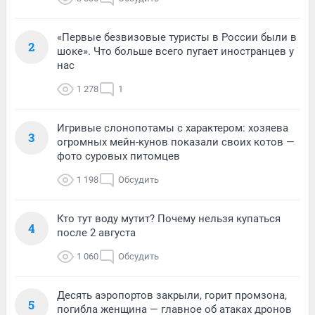
«Первые безвизовые туристы в России были в
2
шоке». Что больше всего пугает иностранцев у
нас
1 278
1
Игривые слонопотамы с характером: хозяева
3
огромных мейн-кунов показали своих котов —
фото суровых питомцев
1 198
Обсудить
Кто тут воду мутит? Почему нельзя купаться
4
после 2 августа
1 060
Обсудить
Десять аэропортов закрыли, горит промзона,
5
погибла женщина — главное об атаках дронов