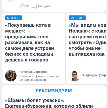
810
Обсудить
МНЕНИЕ
МНЕНИЕ
«Покупаешь кота в
«Мы видим нов
мешке»:
Нолана»: с каки
предприниматель
настроем нужн
рассказала, как на
смотреть «Одис
самом деле устроен
чтобы она не
бизнес со складами
выглядела как 
дешевых товаров
Наталья Шорохова
Надежда Губарь
Открыла кофейную точку на
деньги соцразвития
РЕКОМЕНДУЕМ
«Шрамы болят ужасно».
Екатеринбурженка, которую облили