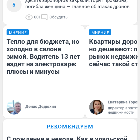
Десять аэропортов закрыли, горит промзона,
5
погибла женщина — главное об атаках дронов
801
Обсудить
МНЕНИЕ
МНЕНИЕ
Тепло для бюджета, но
Квартиры доро
холодно в салоне
но дешевеют: п
зимой. Водитель 13 лет
рынок недвижи
ездит на электрокаре:
сейчас такой с
плюсы и минусы
Екатерина Тороп
Денис Дедюхин
директор агентст
недвижимости
РЕКОМЕНДУЕМ
С рождения в неволе. Как в уральской