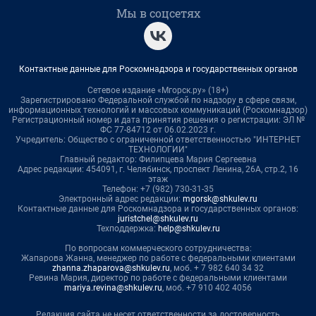
Мы в соцсетях
Контактные данные для Роскомнадзора и государственных органов
Сетевое издание «Мгорск.ру» (18+)
Зарегистрировано Федеральной службой по надзору в сфере связи,
информационных технологий и массовых коммуникаций (Роскомнадзор)
Регистрационный номер и дата принятия решения о регистрации: ЭЛ №
ФС 77-84712 от 06.02.2023 г.
Учредитель: Общество с ограниченной ответственностью "ИНТЕРНЕТ
ТЕХНОЛОГИИ"
Главный редактор: Филипцева Мария Сергеевна
Адрес редакции: 454091, г. Челябинск, проспект Ленина, 26А, стр.2, 16
этаж
Телефон: +7 (982) 730-31-35
Электронный адрес редакции:
mgorsk@shkulev.ru
Контактные данные для Роскомнадзора и государственных органов:
juristchel@shkulev.ru
Техподдержка:
help@shkulev.ru
По вопросам коммерческого сотрудничества:
Жапарова Жанна, менеджер по работе с федеральными клиентами
zhanna.zhaparova@shkulev.ru
, моб. + 7 982 640 34 32
Ревина Мария, директор по работе с федеральными клиентами
mariya.revina@shkulev.ru
, моб. +7 910 402 4056
Редакция сайта не несет ответственности за достоверность