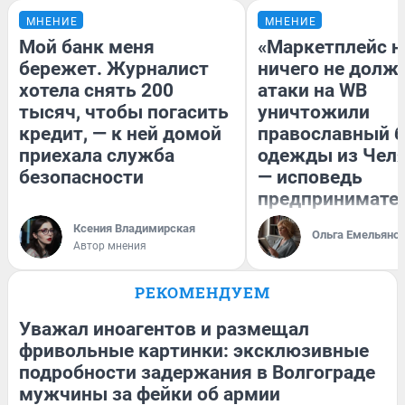
МНЕНИЕ
МНЕНИЕ
Мой банк меня
«Маркетплейс 
бережет. Журналист
ничего не долже
хотела снять 200
атаки на WB
тысяч, чтобы погасить
уничтожили
кредит, — к ней домой
православный 
приехала служба
одежды из Чел
безопасности
— исповедь
предпринимате
Ксения Владимирская
Ольга Емельяно
Автор мнения
РЕКОМЕНДУЕМ
Уважал иноагентов и размещал
фривольные картинки: эксклюзивные
подробности задержания в Волгограде
мужчины за фейки об армии