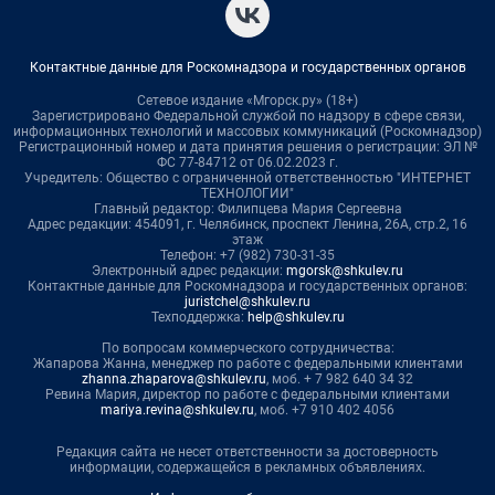
Контактные данные для Роскомнадзора и государственных органов
Сетевое издание «Мгорск.ру» (18+)
Зарегистрировано Федеральной службой по надзору в сфере связи,
информационных технологий и массовых коммуникаций (Роскомнадзор)
Регистрационный номер и дата принятия решения о регистрации: ЭЛ №
ФС 77-84712 от 06.02.2023 г.
Учредитель: Общество с ограниченной ответственностью "ИНТЕРНЕТ
ТЕХНОЛОГИИ"
Главный редактор: Филипцева Мария Сергеевна
Адрес редакции: 454091, г. Челябинск, проспект Ленина, 26А, стр.2, 16
этаж
Телефон: +7 (982) 730-31-35
Электронный адрес редакции:
mgorsk@shkulev.ru
Контактные данные для Роскомнадзора и государственных органов:
juristchel@shkulev.ru
Техподдержка:
help@shkulev.ru
По вопросам коммерческого сотрудничества:
Жапарова Жанна, менеджер по работе с федеральными клиентами
zhanna.zhaparova@shkulev.ru
, моб. + 7 982 640 34 32
Ревина Мария, директор по работе с федеральными клиентами
mariya.revina@shkulev.ru
, моб. +7 910 402 4056
Редакция сайта не несет ответственности за достоверность
информации, содержащейся в рекламных объявлениях.