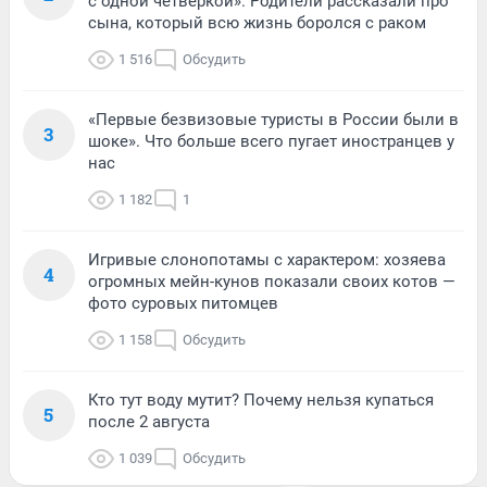
с одной четверкой». Родители рассказали про
сына, который всю жизнь боролся с раком
1 516
Обсудить
«Первые безвизовые туристы в России были в
3
шоке». Что больше всего пугает иностранцев у
нас
1 182
1
Игривые слонопотамы с характером: хозяева
4
огромных мейн-кунов показали своих котов —
фото суровых питомцев
1 158
Обсудить
Кто тут воду мутит? Почему нельзя купаться
5
после 2 августа
1 039
Обсудить