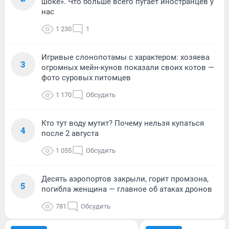
шоке». Что больше всего пугает иностранцев у
нас
1 230
1
Игривые слонопотамы с характером: хозяева
3
огромных мейн-кунов показали своих котов —
фото суровых питомцев
1 170
Обсудить
Кто тут воду мутит? Почему нельзя купаться
4
после 2 августа
1 055
Обсудить
Десять аэропортов закрыли, горит промзона,
5
погибла женщина — главное об атаках дронов
781
Обсудить