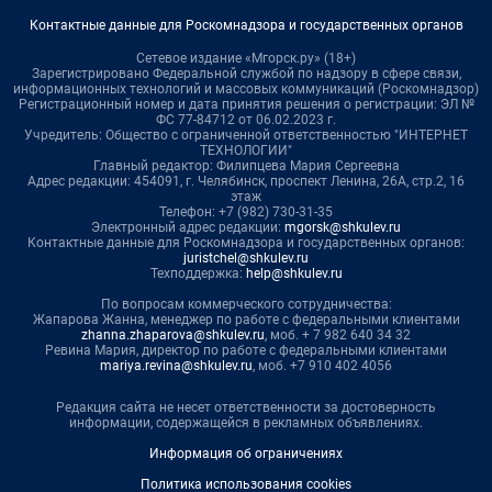
Контактные данные для Роскомнадзора и государственных органов
Сетевое издание «Мгорск.ру» (18+)
Зарегистрировано Федеральной службой по надзору в сфере связи,
информационных технологий и массовых коммуникаций (Роскомнадзор)
Регистрационный номер и дата принятия решения о регистрации: ЭЛ №
ФС 77-84712 от 06.02.2023 г.
Учредитель: Общество с ограниченной ответственностью "ИНТЕРНЕТ
ТЕХНОЛОГИИ"
Главный редактор: Филипцева Мария Сергеевна
Адрес редакции: 454091, г. Челябинск, проспект Ленина, 26А, стр.2, 16
этаж
Телефон: +7 (982) 730-31-35
Электронный адрес редакции:
mgorsk@shkulev.ru
Контактные данные для Роскомнадзора и государственных органов:
juristchel@shkulev.ru
Техподдержка:
help@shkulev.ru
По вопросам коммерческого сотрудничества:
Жапарова Жанна, менеджер по работе с федеральными клиентами
zhanna.zhaparova@shkulev.ru
, моб. + 7 982 640 34 32
Ревина Мария, директор по работе с федеральными клиентами
mariya.revina@shkulev.ru
, моб. +7 910 402 4056
Редакция сайта не несет ответственности за достоверность
информации, содержащейся в рекламных объявлениях.
Информация об ограничениях
Политика использования cookies