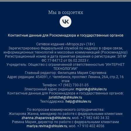
Мы в соцсетях
Контактные данные для Роскомнадзора и государственных органов
Сетевое издание «Мгорск.ру» (18+)
Зарегистрировано Федеральной службой по надзору в сфере связи,
информационных технологий и массовых коммуникаций (Роскомнадзор)
Регистрационный номер и дата принятия решения о регистрации: ЭЛ №
ФС 77-84712 от 06.02.2023 г.
Учредитель: Общество с ограниченной ответственностью "ИНТЕРНЕТ
ТЕХНОЛОГИИ"
Главный редактор: Филипцева Мария Сергеевна
Адрес редакции: 454091, г. Челябинск, проспект Ленина, 26А, стр.2, 16
этаж
Телефон: +7 (982) 730-31-35
Электронный адрес редакции:
mgorsk@shkulev.ru
Контактные данные для Роскомнадзора и государственных органов:
juristchel@shkulev.ru
Техподдержка:
help@shkulev.ru
По вопросам коммерческого сотрудничества:
Жапарова Жанна, менеджер по работе с федеральными клиентами
zhanna.zhaparova@shkulev.ru
, моб. + 7 982 640 34 32
Ревина Мария, директор по работе с федеральными клиентами
mariya.revina@shkulev.ru
, моб. +7 910 402 4056