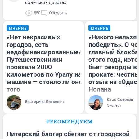
советских дорогах
550
Обсудить
МНЕНИЕ
МНЕНИЕ
«Нет некрасивых
«Никого нельзя
городов, есть
победить». О ч
недофинансированные».
главный блокба
Путешественники
этого года, кот
проехали 2000
бьет рекорды в
километров по Уралу на
прокате: честн
машине — стоило ли оно
отзыв на «Одис
того
Нолана
Стас Соколов
Екатерина Литкевич
Эксперт
РЕКОМЕНДУЕМ
Питерский блогер сбегает от городской