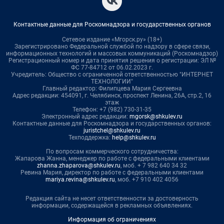
Контактные данные для Роскомнадзора и государственных органов
Сетевое издание «Мгорск.ру» (18+)
Зарегистрировано Федеральной службой по надзору в сфере связи,
информационных технологий и массовых коммуникаций (Роскомнадзор)
Регистрационный номер и дата принятия решения о регистрации: ЭЛ №
ФС 77-84712 от 06.02.2023 г.
Учредитель: Общество с ограниченной ответственностью "ИНТЕРНЕТ
ТЕХНОЛОГИИ"
Главный редактор: Филипцева Мария Сергеевна
Адрес редакции: 454091, г. Челябинск, проспект Ленина, 26А, стр.2, 16
этаж
Телефон: +7 (982) 730-31-35
Электронный адрес редакции:
mgorsk@shkulev.ru
Контактные данные для Роскомнадзора и государственных органов:
juristchel@shkulev.ru
Техподдержка:
help@shkulev.ru
По вопросам коммерческого сотрудничества:
Жапарова Жанна, менеджер по работе с федеральными клиентами
zhanna.zhaparova@shkulev.ru
, моб. + 7 982 640 34 32
Ревина Мария, директор по работе с федеральными клиентами
mariya.revina@shkulev.ru
, моб. +7 910 402 4056
Редакция сайта не несет ответственности за достоверность
информации, содержащейся в рекламных объявлениях.
Информация об ограничениях