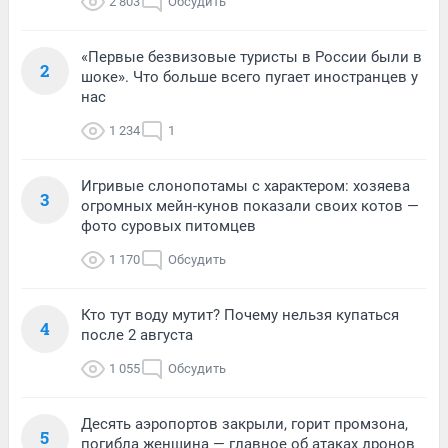
2 803
Обсудить
«Первые безвизовые туристы в России были в
2
шоке». Что больше всего пугает иностранцев у
нас
1 234
1
Игривые слонопотамы с характером: хозяева
3
огромных мейн-кунов показали своих котов —
фото суровых питомцев
1 170
Обсудить
Кто тут воду мутит? Почему нельзя купаться
4
после 2 августа
1 055
Обсудить
Десять аэропортов закрыли, горит промзона,
5
погибла женщина — главное об атаках дронов