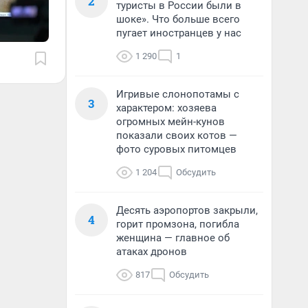
2
туристы в России были в
шоке». Что больше всего
пугает иностранцев у нас
1 290
1
Игривые слонопотамы с
3
характером: хозяева
огромных мейн-кунов
показали своих котов —
фото суровых питомцев
1 204
Обсудить
Десять аэропортов закрыли,
4
горит промзона, погибла
женщина — главное об
атаках дронов
817
Обсудить