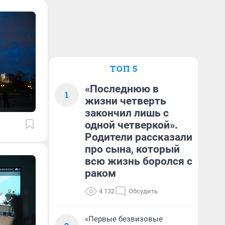
ТОП 5
«Последнюю в
1
жизни четверть
закончил лишь с
одной четверкой».
Родители рассказали
про сына, который
всю жизнь боролся с
раком
4 132
Обсудить
«Первые безвизовые