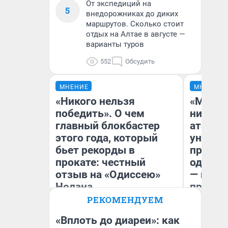
От экспедиций на
5
внедорожниках до диких
маршрутов. Сколько стоит
отдых на Алтае в августе —
варианты туров
552
Обсудить
МНЕНИЕ
МНЕНИЕ
«Никого нельзя
«Марке
победить». О чем
ничего
главный блокбастер
атаки 
этого года, который
уничто
бьет рекорды в
правос
прокате: честный
одежды
отзыв на «Одиссею»
— испо
Нолана
предпр
РЕКОМЕНДУЕМ
Стас Соколов
Ол
Эксперт
«Вплоть до диареи»: как