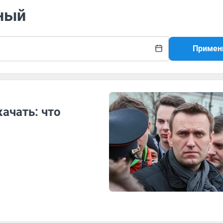
ьный
Примен
ачать: что