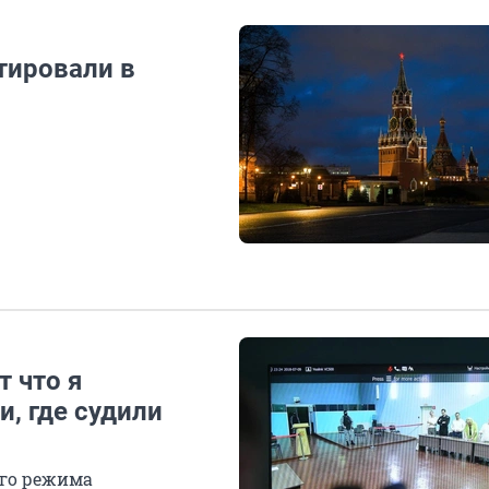
тировали в
т что я
и, где судили
ого режима