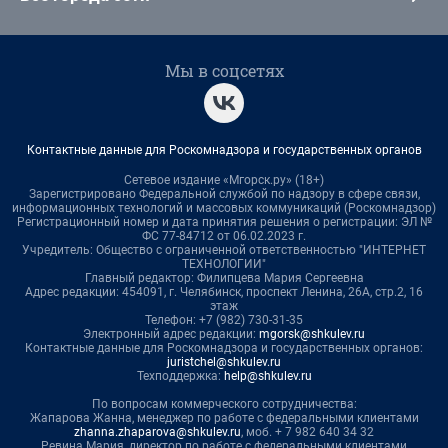
Мы в соцсетях
Контактные данные для Роскомнадзора и государственных органов
Сетевое издание «Мгорск.ру» (18+)
Зарегистрировано Федеральной службой по надзору в сфере связи,
информационных технологий и массовых коммуникаций (Роскомнадзор)
Регистрационный номер и дата принятия решения о регистрации: ЭЛ №
ФС 77-84712 от 06.02.2023 г.
Учредитель: Общество с ограниченной ответственностью "ИНТЕРНЕТ
ТЕХНОЛОГИИ"
Главный редактор: Филипцева Мария Сергеевна
Адрес редакции: 454091, г. Челябинск, проспект Ленина, 26А, стр.2, 16
этаж
Телефон: +7 (982) 730-31-35
Электронный адрес редакции:
mgorsk@shkulev.ru
Контактные данные для Роскомнадзора и государственных органов:
juristchel@shkulev.ru
Техподдержка:
help@shkulev.ru
По вопросам коммерческого сотрудничества:
Жапарова Жанна, менеджер по работе с федеральными клиентами
zhanna.zhaparova@shkulev.ru
, моб. + 7 982 640 34 32
Ревина Мария, директор по работе с федеральными клиентами