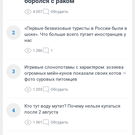
боролся с раком
4 057
Обсудить
«Первые безвизовые туристы в России были в
2
шоке». Что больше всего пугает иностранцев у
нас
1 286
1
Игривые слонопотамы с характером: хозяева
3
огромных мейн-кунов показали своих котов —
фото суровых питомцев
1 203
Обсудить
Кто тут воду мутит? Почему нельзя купаться
4
после 2 августа
1 061
Обсудить