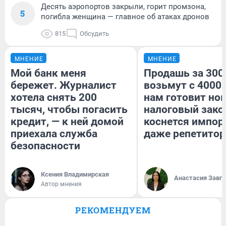
Десять аэропортов закрыли, горит промзона,
5
погибла женщина — главное об атаках дронов
815
Обсудить
МНЕНИЕ
МНЕНИЕ
Мой банк меня
Продашь за 3000
бережет. Журналист
возьмут с 4000.
хотела снять 200
нам готовит но
тысяч, чтобы погасить
налоговый зако
кредит, — к ней домой
коснется импор
приехала служба
даже репетитор
безопасности
Ксения Владимирская
Анастасия Завг
Автор мнения
РЕКОМЕНДУЕМ