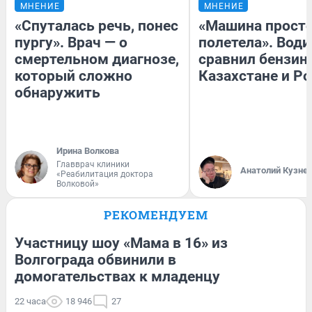
МНЕНИЕ
МНЕНИЕ
«Спуталась речь, понес
«Машина прост
пургу». Врач — о
полетела». Води
смертельном диагнозе,
сравнил бензин
который сложно
Казахстане и Р
обнаружить
Ирина Волкова
Главврач клиники
Анатолий Кузне
«Реабилитация доктора
Волковой»
РЕКОМЕНДУЕМ
Участницу шоу «Мама в 16» из
Волгограда обвинили в
домогательствах к младенцу
22 часа
18 946
27