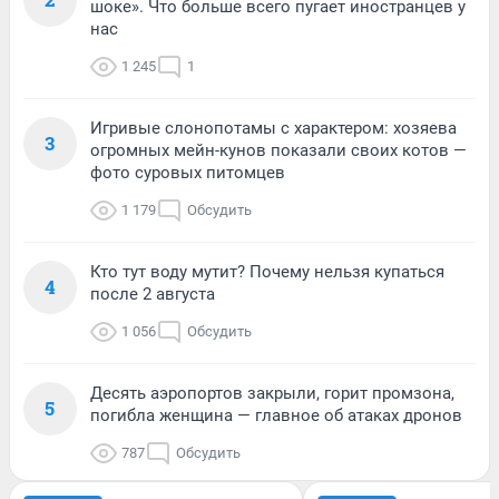
шоке». Что больше всего пугает иностранцев у
нас
1 245
1
Игривые слонопотамы с характером: хозяева
3
огромных мейн-кунов показали своих котов —
фото суровых питомцев
1 179
Обсудить
Кто тут воду мутит? Почему нельзя купаться
4
после 2 августа
1 056
Обсудить
Десять аэропортов закрыли, горит промзона,
5
погибла женщина — главное об атаках дронов
787
Обсудить