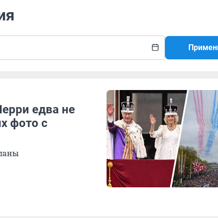
ия
Примен
Перри едва не
х фото с
планы