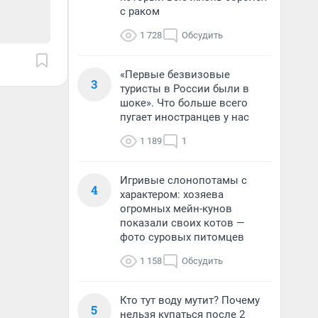
с раком
1 728
Обсудить
«Первые безвизовые
3
туристы в России были в
шоке». Что больше всего
пугает иностранцев у нас
1 189
1
Игривые слонопотамы с
4
характером: хозяева
огромных мейн-кунов
показали своих котов —
фото суровых питомцев
1 158
Обсудить
Кто тут воду мутит? Почему
5
нельзя купаться после 2