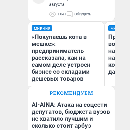
августа
1 041
Обсудить
МНЕНИЕ
МНЕНИЕ
«Покупаешь кота в
Продаш
мешке»:
возьмут
предприниматель
нам го
рассказала, как на
налого
самом деле устроен
коснет
бизнес со складами
даже р
дешевых товаров
РЕКОМЕНДУЕМ
Наталья Шорохова
Ан
Открыла кофейную точку на
деньги соцразвития
AI-AINA: Атака на соцсети
депутатов, бюджета вузов
не хватило лучшим и
сколько стоит арбуз