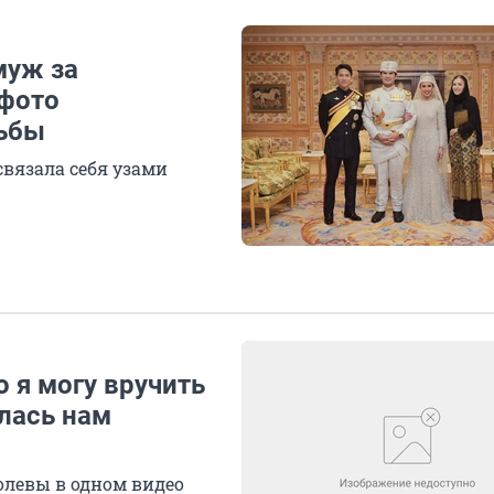
муж за
 фото
дьбы
связала себя узами
но я могу вручить
лась нам
олевы в одном видео