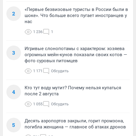
«Первые безвизовые туристы в России были в
2
шоке». Что больше всего пугает иностранцев у
нас
1 236
1
Игривые слонопотамы с характером: хозяева
3
огромных мейн-кунов показали своих котов —
фото суровых питомцев
1 171
Обсудить
Кто тут воду мутит? Почему нельзя купаться
4
после 2 августа
1 055
Обсудить
Десять аэропортов закрыли, горит промзона,
5
погибла женщина — главное об атаках дронов