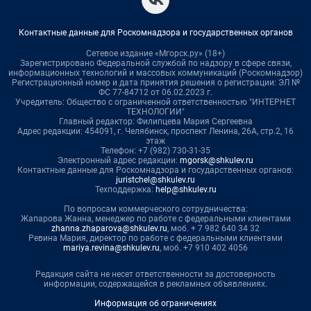
Контактные данные для Роскомнадзора и государственных органов
Сетевое издание «Мгорск.ру» (18+)
Зарегистрировано Федеральной службой по надзору в сфере связи,
информационных технологий и массовых коммуникаций (Роскомнадзор)
Регистрационный номер и дата принятия решения о регистрации: ЭЛ №
ФС 77-84712 от 06.02.2023 г.
Учредитель: Общество с ограниченной ответственностью "ИНТЕРНЕТ
ТЕХНОЛОГИИ"
Главный редактор: Филипцева Мария Сергеевна
Адрес редакции: 454091, г. Челябинск, проспект Ленина, 26А, стр.2, 16
этаж
Телефон: +7 (982) 730-31-35
Электронный адрес редакции:
mgorsk@shkulev.ru
Контактные данные для Роскомнадзора и государственных органов:
juristchel@shkulev.ru
Техподдержка:
help@shkulev.ru
По вопросам коммерческого сотрудничества:
Жапарова Жанна, менеджер по работе с федеральными клиентами
zhanna.zhaparova@shkulev.ru
, моб. + 7 982 640 34 32
Ревина Мария, директор по работе с федеральными клиентами
mariya.revina@shkulev.ru
, моб. +7 910 402 4056
Редакция сайта не несет ответственности за достоверность
информации, содержащейся в рекламных объявлениях.
Информация об ограничениях