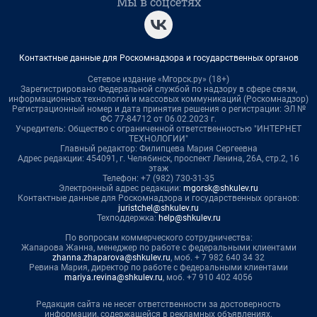
Мы в соцсетях
Контактные данные для Роскомнадзора и государственных органов
Сетевое издание «Мгорск.ру» (18+)
Зарегистрировано Федеральной службой по надзору в сфере связи,
информационных технологий и массовых коммуникаций (Роскомнадзор)
Регистрационный номер и дата принятия решения о регистрации: ЭЛ №
ФС 77-84712 от 06.02.2023 г.
Учредитель: Общество с ограниченной ответственностью "ИНТЕРНЕТ
ТЕХНОЛОГИИ"
Главный редактор: Филипцева Мария Сергеевна
Адрес редакции: 454091, г. Челябинск, проспект Ленина, 26А, стр.2, 16
этаж
Телефон: +7 (982) 730-31-35
Электронный адрес редакции:
mgorsk@shkulev.ru
Контактные данные для Роскомнадзора и государственных органов:
juristchel@shkulev.ru
Техподдержка:
help@shkulev.ru
По вопросам коммерческого сотрудничества:
Жапарова Жанна, менеджер по работе с федеральными клиентами
zhanna.zhaparova@shkulev.ru
, моб. + 7 982 640 34 32
Ревина Мария, директор по работе с федеральными клиентами
mariya.revina@shkulev.ru
, моб. +7 910 402 4056
Редакция сайта не несет ответственности за достоверность
информации, содержащейся в рекламных объявлениях.