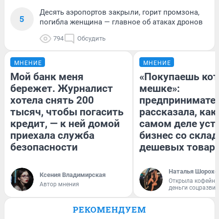
Десять аэропортов закрыли, горит промзона,
5
погибла женщина — главное об атаках дронов
794
Обсудить
МНЕНИЕ
МНЕНИЕ
Мой банк меня
«Покупаешь кот
бережет. Журналист
мешке»:
хотела снять 200
предпринимате
тысяч, чтобы погасить
рассказала, как
кредит, — к ней домой
самом деле уст
приехала служба
бизнес со скла
безопасности
дешевых товар
Наталья Шорохо
Ксения Владимирская
Открыла кофейну
Автор мнения
деньги соцразви
РЕКОМЕНДУЕМ