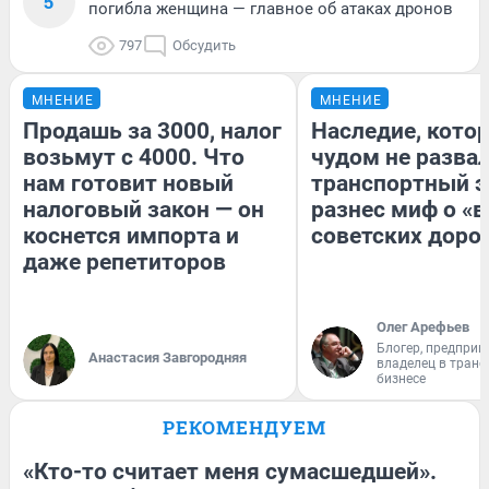
5
погибла женщина — главное об атаках дронов
797
Обсудить
МНЕНИЕ
МНЕНИЕ
Продашь за 3000, налог
Наследие, кото
возьмут с 4000. Что
чудом не разва
нам готовит новый
транспортный э
налоговый закон — он
разнес миф о «
коснется импорта и
советских доро
даже репетиторов
Олег Арефьев
Блогер, предприн
Анастасия Завгородняя
владелец в тран
бизнесе
РЕКОМЕНДУЕМ
«Кто-то считает меня сумасшедшей».