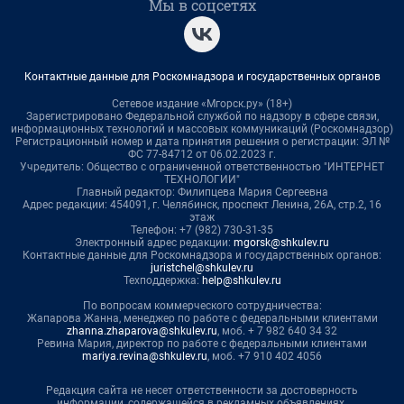
Мы в соцсетях
Контактные данные для Роскомнадзора и государственных органов
Сетевое издание «Мгорск.ру» (18+)
Зарегистрировано Федеральной службой по надзору в сфере связи,
информационных технологий и массовых коммуникаций (Роскомнадзор)
Регистрационный номер и дата принятия решения о регистрации: ЭЛ №
ФС 77-84712 от 06.02.2023 г.
Учредитель: Общество с ограниченной ответственностью "ИНТЕРНЕТ
ТЕХНОЛОГИИ"
Главный редактор: Филипцева Мария Сергеевна
Адрес редакции: 454091, г. Челябинск, проспект Ленина, 26А, стр.2, 16
этаж
Телефон: +7 (982) 730-31-35
Электронный адрес редакции:
mgorsk@shkulev.ru
Контактные данные для Роскомнадзора и государственных органов:
juristchel@shkulev.ru
Техподдержка:
help@shkulev.ru
По вопросам коммерческого сотрудничества:
Жапарова Жанна, менеджер по работе с федеральными клиентами
zhanna.zhaparova@shkulev.ru
, моб. + 7 982 640 34 32
Ревина Мария, директор по работе с федеральными клиентами
mariya.revina@shkulev.ru
, моб. +7 910 402 4056
Редакция сайта не несет ответственности за достоверность
информации, содержащейся в рекламных объявлениях.