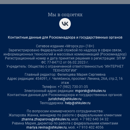
Мы в соцсетях
Контактные данные для Роскомнадзора и государственных органов
Сетевое издание «Мгорск.ру» (18+)
Зарегистрировано Федеральной службой по надзору в сфере связи,
информационных технологий и массовых коммуникаций (Роскомнадзор)
Регистрационный номер и дата принятия решения о регистрации: ЭЛ №
ФС 77-84712 от 06.02.2023 г.
Учредитель: Общество с ограниченной ответственностью "ИНТЕРНЕТ
ТЕХНОЛОГИИ"
Главный редактор: Филипцева Мария Сергеевна
Адрес редакции: 454091, г. Челябинск, проспект Ленина, 26А, стр.2, 16
этаж
Телефон: +7 (982) 730-31-35
Электронный адрес редакции:
mgorsk@shkulev.ru
Контактные данные для Роскомнадзора и государственных органов:
juristchel@shkulev.ru
Техподдержка:
help@shkulev.ru
По вопросам коммерческого сотрудничества:
Жапарова Жанна, менеджер по работе с федеральными клиентами
zhanna.zhaparova@shkulev.ru
, моб. + 7 982 640 34 32
Ревина Мария, директор по работе с федеральными клиентами
mariya.revina@shkulev.ru
, моб. +7 910 402 4056