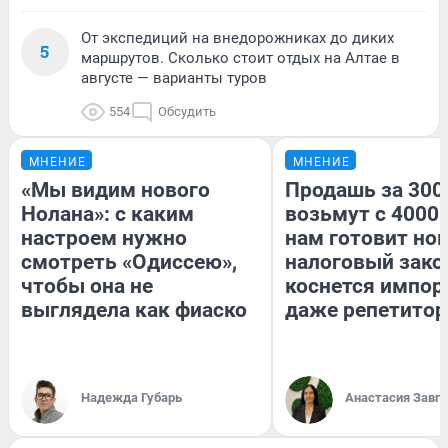
От экспедиций на внедорожниках до диких
5
маршрутов. Сколько стоит отдых на Алтае в
августе — варианты туров
554
Обсудить
МНЕНИЕ
МНЕНИЕ
«Мы видим нового
Продашь за 3000
Нолана»: с каким
возьмут с 4000.
настроем нужно
нам готовит но
смотреть «Одиссею»,
налоговый зако
чтобы она не
коснется импор
выглядела как фиаско
даже репетитор
Надежда Губарь
Анастасия Завг