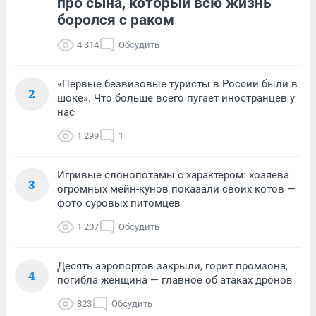
про сына, который всю жизнь
боролся с раком
4 314
Обсудить
«Первые безвизовые туристы в России были в
2
шоке». Что больше всего пугает иностранцев у
нас
1 299
1
Игривые слонопотамы с характером: хозяева
3
огромных мейн-кунов показали своих котов —
фото суровых питомцев
1 207
Обсудить
Десять аэропортов закрыли, горит промзона,
4
погибла женщина — главное об атаках дронов
823
Обсудить