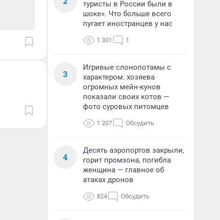
2
туристы в России были в
шоке». Что больше всего
пугает иностранцев у нас
1 301
1
Игривые слонопотамы с
3
характером: хозяева
огромных мейн-кунов
показали своих котов —
фото суровых питомцев
1 207
Обсудить
Десять аэропортов закрыли,
4
горит промзона, погибла
женщина — главное об
атаках дронов
824
Обсудить