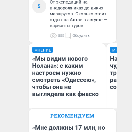
От экспедиций на
5
внедорожниках до диких
маршрутов. Сколько стоит
отдых на Алтае в августе —
варианты туров
555
Обсудить
МНЕНИЕ
МНЕНИЕ
«Мы видим нового
Наслед
Нолана»: с каким
чудом 
настроем нужно
трансп
смотреть «Одиссею»,
разнес
чтобы она не
советс
выглядела как фиаско
Ол
РЕКОМЕНДУЕМ
Бл
Надежда Губарь
вл
би
«Мне должны 17 млн, но