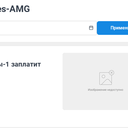
des-AMG
Примен
-1 заплатит