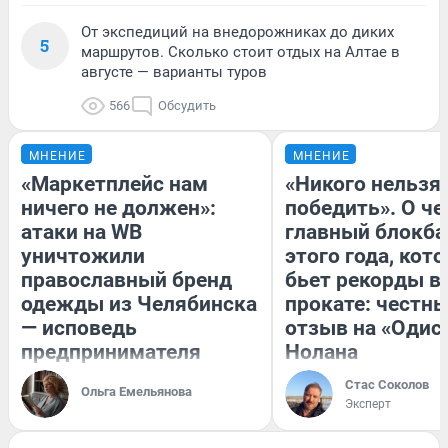
От экспедиций на внедорожниках до диких
5
маршрутов. Сколько стоит отдых на Алтае в
августе — варианты туров
566
Обсудить
МНЕНИЕ
МНЕНИЕ
«Маркетплейс нам
«Никого нельзя
ничего не должен»:
победить». О ч
атаки на WB
главный блокба
уничтожили
этого года, кот
православный бренд
бьет рекорды в
одежды из Челябинска
прокате: честн
— исповедь
отзыв на «Одис
предпринимателя
Нолана
Стас Соколов
Ольга Емельянова
Эксперт