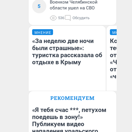
Военком Челябинской
5
области ушел на СВО
536
Обсудить
МНЕНИЕ
МНЕНИЕ
«За неделю две ночи
Колобо
были страшные»:
тебя бо
туристка рассказала об
отложи
отдыхе в Крыму
«Челов
отзыв 
«челов
РЕКОМЕНДУЕМ
Александра Исмайлова
На
заместитель главного
редактора 63.RU
«Я тебя счас ***, петухом
поедешь в зону!»
Публикуем видео
нападения уральского