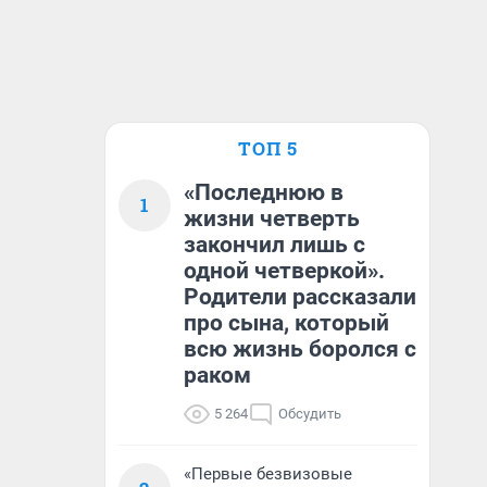
ТОП 5
«Последнюю в
1
жизни четверть
закончил лишь с
одной четверкой».
Родители рассказали
про сына, который
всю жизнь боролся с
раком
5 264
Обсудить
«Первые безвизовые