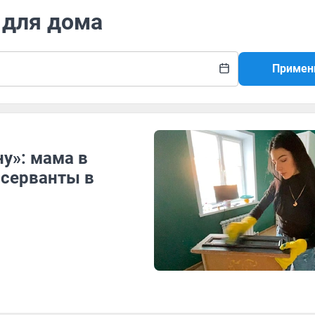
 для дома
Примен
ну»: мама в
 серванты в