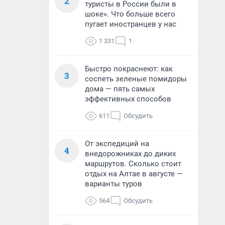
2
туристы в России были в
шоке». Что больше всего
пугает иностранцев у нас
1 331
1
Быстро покраснеют: как
3
соспеть зеленые помидоры
дома — пять самых
эффективных способов
611
Обсудить
От экспедиций на
4
внедорожниках до диких
маршрутов. Сколько стоит
отдых на Алтае в августе —
варианты туров
564
Обсудить