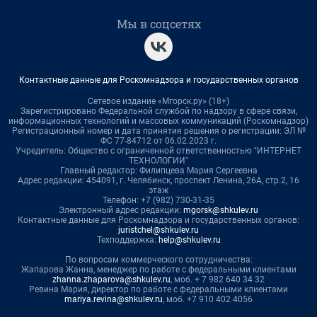
Мы в соцсетях
Контактные данные для Роскомнадзора и государственных органов
Сетевое издание «Мгорск.ру» (18+)
Зарегистрировано Федеральной службой по надзору в сфере связи,
информационных технологий и массовых коммуникаций (Роскомнадзор)
Регистрационный номер и дата принятия решения о регистрации: ЭЛ №
ФС 77-84712 от 06.02.2023 г.
Учредитель: Общество с ограниченной ответственностью "ИНТЕРНЕТ
ТЕХНОЛОГИИ"
Главный редактор: Филипцева Мария Сергеевна
Адрес редакции: 454091, г. Челябинск, проспект Ленина, 26А, стр.2, 16
этаж
Телефон: +7 (982) 730-31-35
Электронный адрес редакции:
mgorsk@shkulev.ru
Контактные данные для Роскомнадзора и государственных органов:
juristchel@shkulev.ru
Техподдержка:
help@shkulev.ru
По вопросам коммерческого сотрудничества:
Жапарова Жанна, менеджер по работе с федеральными клиентами
zhanna.zhaparova@shkulev.ru
, моб. + 7 982 640 34 32
Ревина Мария, директор по работе с федеральными клиентами
mariya.revina@shkulev.ru
, моб. +7 910 402 4056