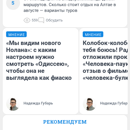
5
маршрутов. Сколько стоит отдых на Алтае в
августе — варианты туров
559
Обсудить
МНЕНИЕ
МНЕНИЕ
«Мы видим нового
Колобок-колобо
Нолана»: с каким
тебя боюсь! Рад
настроем нужно
отложили прок
смотреть «Одиссею»,
«Человека-паук
чтобы она не
отзыв о фильме
выглядела как фиаско
«человека-булк
Надежда Губарь
Надежда Губарь
РЕКОМЕНДУЕМ