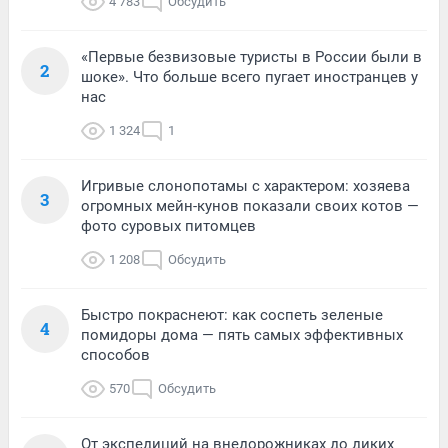
4 783
Обсудить
«Первые безвизовые туристы в России были в
2
шоке». Что больше всего пугает иностранцев у
нас
1 324
1
Игривые слонопотамы с характером: хозяева
3
огромных мейн-кунов показали своих котов —
фото суровых питомцев
1 208
Обсудить
Быстро покраснеют: как соспеть зеленые
4
помидоры дома — пять самых эффективных
способов
570
Обсудить
От экспедиций на внедорожниках до диких