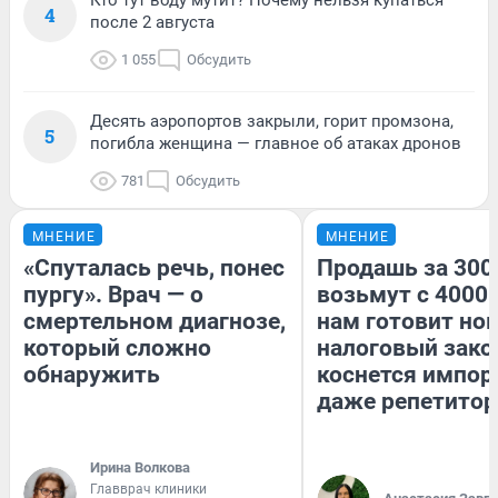
Кто тут воду мутит? Почему нельзя купаться
4
после 2 августа
1 055
Обсудить
Десять аэропортов закрыли, горит промзона,
5
погибла женщина — главное об атаках дронов
781
Обсудить
МНЕНИЕ
МНЕНИЕ
«Спуталась речь, понес
Продашь за 3000
пургу». Врач — о
возьмут с 4000.
смертельном диагнозе,
нам готовит но
который сложно
налоговый зако
обнаружить
коснется импор
даже репетитор
Ирина Волкова
Главврач клиники