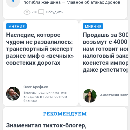
5
погибла женщина — главное об атаках дронов
781
Обсудить
МНЕНИЕ
МНЕНИЕ
Наследие, которое
Продашь за 3000
чудом не развалилось:
возьмут с 4000.
транспортный эксперт
нам готовит но
разнес миф о «вечных»
налоговый зако
советских дорогах
коснется импор
даже репетитор
Олег Арефьев
Блогер, предприниматель,
Анастасия Завг
владелец в транспортном
бизнесе
РЕКОМЕНДУЕМ
Знаменитая тикток-блогер,