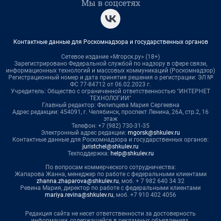
Мы в соцсетях
Контактные данные для Роскомнадзора и государственных органов
Сетевое издание «Мгорск.ру» (18+)
Зарегистрировано Федеральной службой по надзору в сфере связи,
информационных технологий и массовых коммуникаций (Роскомнадзор)
Регистрационный номер и дата принятия решения о регистрации: ЭЛ №
ФС 77-84712 от 06.02.2023 г.
Учредитель: Общество с ограниченной ответственностью "ИНТЕРНЕТ
ТЕХНОЛОГИИ"
Главный редактор: Филипцева Мария Сергеевна
Адрес редакции: 454091, г. Челябинск, проспект Ленина, 26А, стр.2, 16
этаж
Телефон: +7 (982) 730-31-35
Электронный адрес редакции:
mgorsk@shkulev.ru
Контактные данные для Роскомнадзора и государственных органов:
juristchel@shkulev.ru
Техподдержка:
help@shkulev.ru
По вопросам коммерческого сотрудничества:
Жапарова Жанна, менеджер по работе с федеральными клиентами
zhanna.zhaparova@shkulev.ru
, моб. + 7 982 640 34 32
Ревина Мария, директор по работе с федеральными клиентами
mariya.revina@shkulev.ru
, моб. +7 910 402 4056
Редакция сайта не несет ответственности за достоверность
информации, содержащейся в рекламных объявлениях.