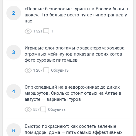
«Первые безвизовые туристы в России были в
2
шоке». Что больше всего пугает иностранцев у
нас
1 321
1
Игривые слонопотамы с характером: хозяева
3
огромных мейн-кунов показали своих котов —
фото суровых питомцев
1 207
Обсудить
От экспедиций на внедорожниках до диких
4
маршрутов. Сколько стоит отдых на Алтае в
августе — варианты туров
557
Обсудить
Быстро покраснеют: как соспеть зеленые
5
помидоры дома — пять самых эффективных