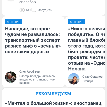
способов
546
Обсудить
МНЕНИЕ
МНЕНИЕ
Наследие, которое
«Никого нельзя
чудом не развалилось:
победить». О ч
транспортный эксперт
главный блокба
разнес миф о «вечных»
этого года, кот
советских дорогах
бьет рекорды в
прокате: честн
отзыв на «Одис
Нолана
Олег Арефьев
Блогер, предприниматель,
Стас Соколов
владелец в транспортном
Эксперт
бизнесе
РЕКОМЕНДУЕМ
«Мечтал о большой жизни»: иностранец