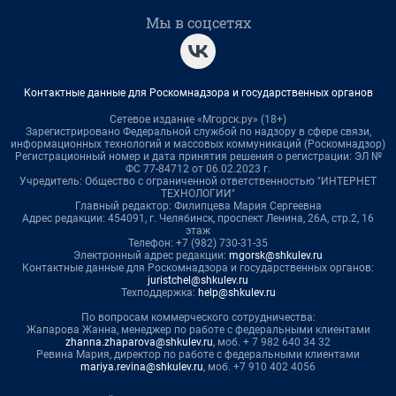
Мы в соцсетях
Контактные данные для Роскомнадзора и государственных органов
Сетевое издание «Мгорск.ру» (18+)
Зарегистрировано Федеральной службой по надзору в сфере связи,
информационных технологий и массовых коммуникаций (Роскомнадзор)
Регистрационный номер и дата принятия решения о регистрации: ЭЛ №
ФС 77-84712 от 06.02.2023 г.
Учредитель: Общество с ограниченной ответственностью "ИНТЕРНЕТ
ТЕХНОЛОГИИ"
Главный редактор: Филипцева Мария Сергеевна
Адрес редакции: 454091, г. Челябинск, проспект Ленина, 26А, стр.2, 16
этаж
Телефон: +7 (982) 730-31-35
Электронный адрес редакции:
mgorsk@shkulev.ru
Контактные данные для Роскомнадзора и государственных органов:
juristchel@shkulev.ru
Техподдержка:
help@shkulev.ru
По вопросам коммерческого сотрудничества:
Жапарова Жанна, менеджер по работе с федеральными клиентами
zhanna.zhaparova@shkulev.ru
, моб. + 7 982 640 34 32
Ревина Мария, директор по работе с федеральными клиентами
mariya.revina@shkulev.ru
, моб. +7 910 402 4056