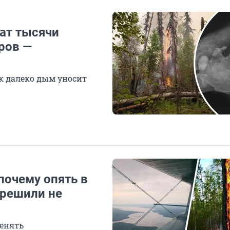
шат тысячи
ров —
ак далеко дым уносит
почему опять в
зрешили не
енять