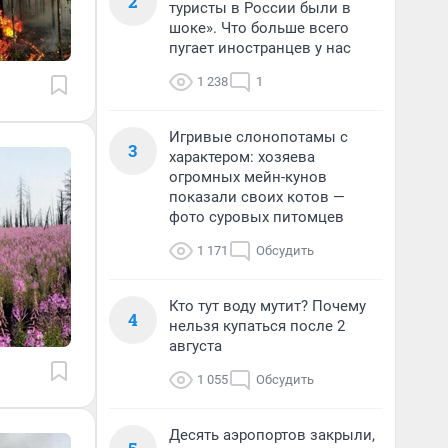
2
туристы в России были в
шоке». Что больше всего
пугает иностранцев у нас
1 238
1
Игривые слонопотамы с
3
характером: хозяева
огромных мейн-кунов
показали своих котов —
фото суровых питомцев
1 171
Обсудить
Кто тут воду мутит? Почему
4
нельзя купаться после 2
августа
1 055
Обсудить
Десять аэропортов закрыли,