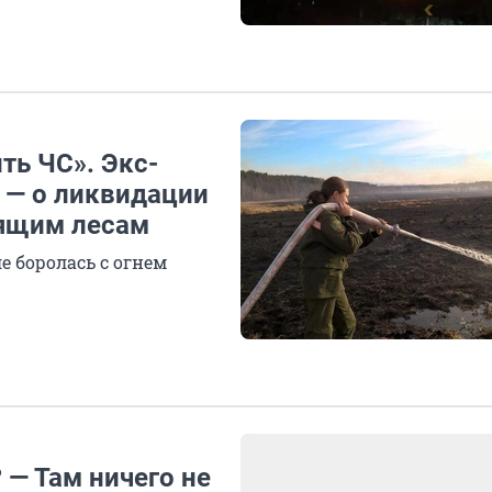
ть ЧС». Экс-
 — о ликвидации
рящим лесам
е боролась с огнем
 — Там ничего не