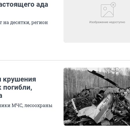
настоящего ада
 на десятки, регион
я крушения
 погибли,
а
дники МЧС, лесоохраны