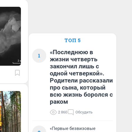
ТОП 5
«Последнюю в
1
жизни четверть
закончил лишь с
одной четверкой».
Родители рассказали
про сына, который
всю жизнь боролся с
раком
2 860
Обсудить
«Первые безвизовые