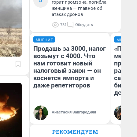
5
горит промзона, погибла
женщина — главное об
атаках дронов
781
Обсудить
МНЕНИЕ
МНЕНИЕ
Продашь за 3000, налог
«Покуп
возьмут с 4000. Что
мешке»
нам готовит новый
предпр
налоговый закон — он
рассказ
коснется импорта и
самом 
даже репетиторов
бизнес
дешевы
На
Анастасия Завгородняя
От
де
РЕКОМЕНДУЕМ