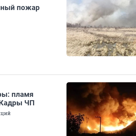
упный пожар
ры: пламя
 Кадры ЧП
нций