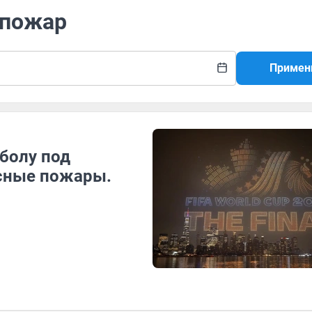
 пожар
Примен
болу под
есные пожары.