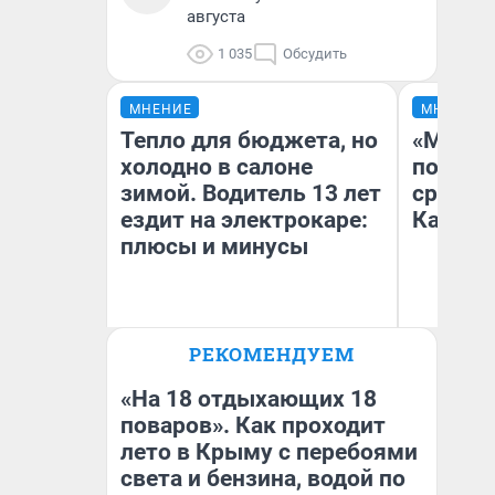
августа
1 035
Обсудить
МНЕНИЕ
МНЕНИЕ
Тепло для бюджета, но
«Машин
холодно в салоне
полете
зимой. Водитель 13 лет
сравни
ездит на электрокаре:
Казахс
плюсы и минусы
РЕКОМЕНДУЕМ
Денис Дедюхин
Ан
«На 18 отдыхающих 18
поваров». Как проходит
лето в Крыму с перебоями
света и бензина, водой по