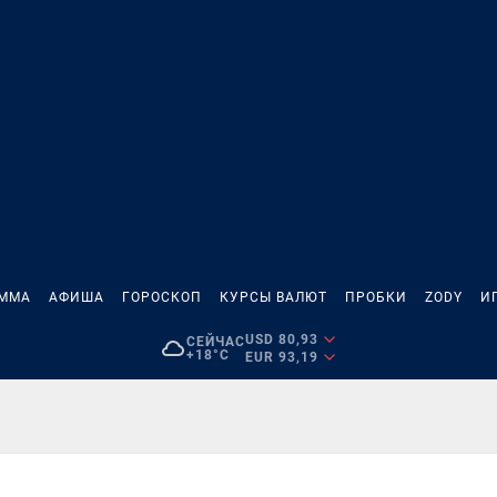
АММА
АФИША
ГОРОСКОП
КУРСЫ ВАЛЮТ
ПРОБКИ
ZODY
И
USD 80,93
СЕЙЧАС
+18°C
EUR 93,19