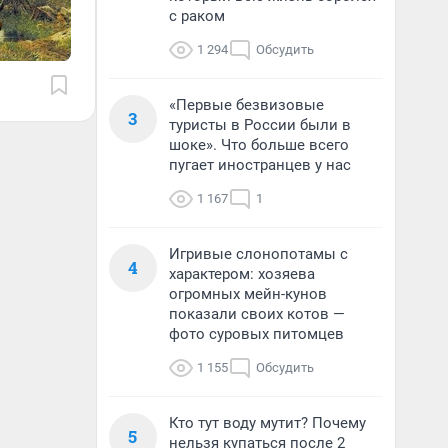
с раком
1 294
Обсудить
«Первые безвизовые
3
туристы в России были в
шоке». Что больше всего
пугает иностранцев у нас
1 167
1
Игривые слонопотамы с
4
характером: хозяева
огромных мейн-кунов
показали своих котов —
фото суровых питомцев
1 155
Обсудить
Кто тут воду мутит? Почему
5
нельзя купаться после 2