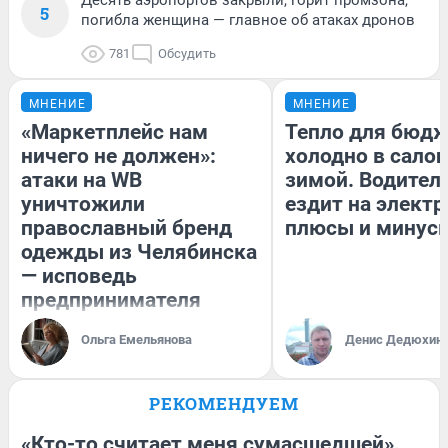
5
погибла женщина — главное об атаках дронов
781
Обсудить
МНЕНИЕ
МНЕНИЕ
«Маркетплейс нам
Тепло для бюдж
ничего не должен»:
холодно в сало
атаки на WB
зимой. Водитель
уничтожили
ездит на электр
православный бренд
плюсы и минус
одежды из Челябинска
— исповедь
предпринимателя
Ольга Емельянова
Денис Дедюхин
РЕКОМЕНДУЕМ
«Кто-то считает меня сумасшедшей».