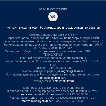
Мы в соцсетях
Контактные данные для Роскомнадзора и государственных органов
Сетевое издание «Мгорск.ру» (18+)
Зарегистрировано Федеральной службой по надзору в сфере связи,
информационных технологий и массовых коммуникаций (Роскомнадзор)
Регистрационный номер и дата принятия решения о регистрации: ЭЛ №
ФС 77-84712 от 06.02.2023 г.
Учредитель: Общество с ограниченной ответственностью "ИНТЕРНЕТ
ТЕХНОЛОГИИ"
Главный редактор: Филипцева Мария Сергеевна
Адрес редакции: 454091, г. Челябинск, проспект Ленина, 26А, стр.2, 16
этаж
Телефон: +7 (982) 730-31-35
Электронный адрес редакции:
mgorsk@shkulev.ru
Контактные данные для Роскомнадзора и государственных органов:
juristchel@shkulev.ru
Техподдержка:
help@shkulev.ru
По вопросам коммерческого сотрудничества:
Жапарова Жанна, менеджер по работе с федеральными клиентами
zhanna.zhaparova@shkulev.ru
, моб. + 7 982 640 34 32
Ревина Мария, директор по работе с федеральными клиентами
mariya.revina@shkulev.ru
, моб. +7 910 402 4056