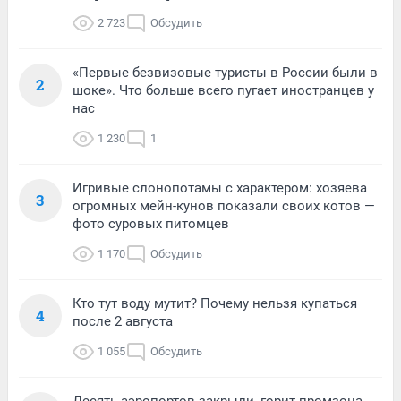
2 723
Обсудить
«Первые безвизовые туристы в России были в
2
шоке». Что больше всего пугает иностранцев у
нас
1 230
1
Игривые слонопотамы с характером: хозяева
3
огромных мейн-кунов показали своих котов —
фото суровых питомцев
1 170
Обсудить
Кто тут воду мутит? Почему нельзя купаться
4
после 2 августа
1 055
Обсудить
Десять аэропортов закрыли, горит промзона,