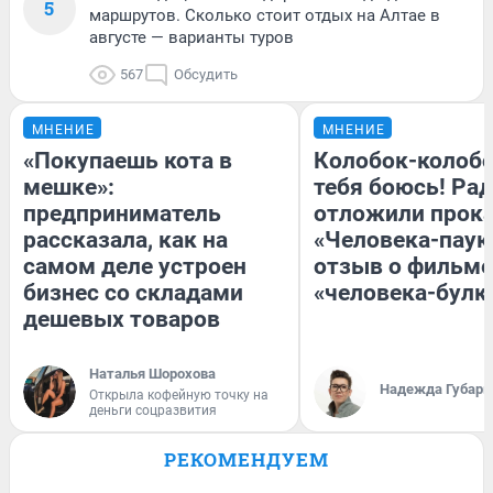
5
маршрутов. Сколько стоит отдых на Алтае в
августе — варианты туров
567
Обсудить
МНЕНИЕ
МНЕНИЕ
«Покупаешь кота в
Колобок-колобо
мешке»:
тебя боюсь! Рад
предприниматель
отложили прок
рассказала, как на
«Человека-паук
самом деле устроен
отзыв о фильме
бизнес со складами
«человека-булк
дешевых товаров
Наталья Шорохова
Надежда Губарь
Открыла кофейную точку на
деньги соцразвития
РЕКОМЕНДУЕМ