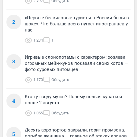
2 797
Обсудить
«Первые безвизовые туристы в России были в
2
шоке». Что больше всего пугает иностранцев у
нас
1 234
1
Игривые слонопотамы с характером: хозяева
3
огромных мейн-кунов показали своих котов —
фото суровых питомцев
1 170
Обсудить
Кто тут воду мутит? Почему нельзя купаться
4
после 2 августа
1 055
Обсудить
Десять аэропортов закрыли, горит промзона,
5
погибла женщина — главное об атаках дронов