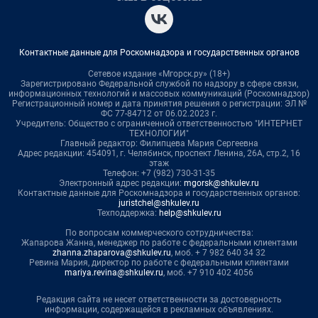
Контактные данные для Роскомнадзора и государственных органов
Сетевое издание «Мгорск.ру» (18+)
Зарегистрировано Федеральной службой по надзору в сфере связи,
информационных технологий и массовых коммуникаций (Роскомнадзор)
Регистрационный номер и дата принятия решения о регистрации: ЭЛ №
ФС 77-84712 от 06.02.2023 г.
Учредитель: Общество с ограниченной ответственностью "ИНТЕРНЕТ
ТЕХНОЛОГИИ"
Главный редактор: Филипцева Мария Сергеевна
Адрес редакции: 454091, г. Челябинск, проспект Ленина, 26А, стр.2, 16
этаж
Телефон: +7 (982) 730-31-35
Электронный адрес редакции:
mgorsk@shkulev.ru
Контактные данные для Роскомнадзора и государственных органов:
juristchel@shkulev.ru
Техподдержка:
help@shkulev.ru
По вопросам коммерческого сотрудничества:
Жапарова Жанна, менеджер по работе с федеральными клиентами
zhanna.zhaparova@shkulev.ru
, моб. + 7 982 640 34 32
Ревина Мария, директор по работе с федеральными клиентами
mariya.revina@shkulev.ru
, моб. +7 910 402 4056
Редакция сайта не несет ответственности за достоверность
информации, содержащейся в рекламных объявлениях.