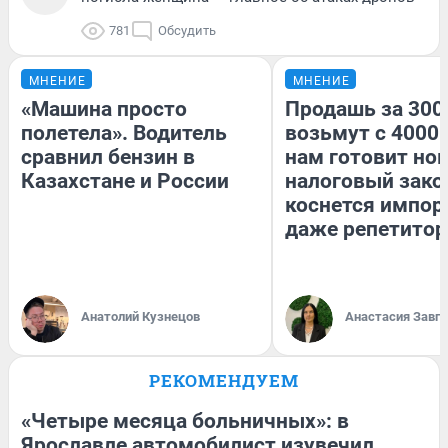
781
Обсудить
МНЕНИЕ
МНЕНИЕ
«Машина просто
Продашь за 3000
полетела». Водитель
возьмут с 4000.
сравнил бензин в
нам готовит но
Казахстане и России
налоговый зако
коснется импор
даже репетитор
Анатолий Кузнецов
Анастасия Завг
РЕКОМЕНДУЕМ
«Четыре месяца больничных»: в
Ярославле автомобилист изувечил