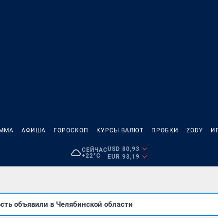
АММА
АФИША
ГОРОСКОП
КУРСЫ ВАЛЮТ
ПРОБКИ
ZODY
И
USD 80,93
СЕЙЧАС
+22°C
EUR 93,19
сть объявили в Челябинской области