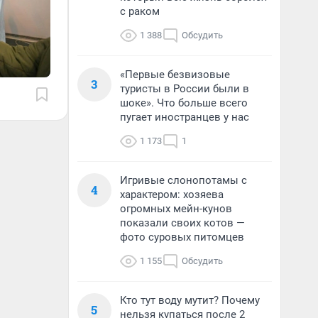
с раком
1 388
Обсудить
«Первые безвизовые
3
туристы в России были в
шоке». Что больше всего
пугает иностранцев у нас
1 173
1
Игривые слонопотамы с
4
характером: хозяева
огромных мейн-кунов
показали своих котов —
фото суровых питомцев
1 155
Обсудить
Кто тут воду мутит? Почему
5
нельзя купаться после 2