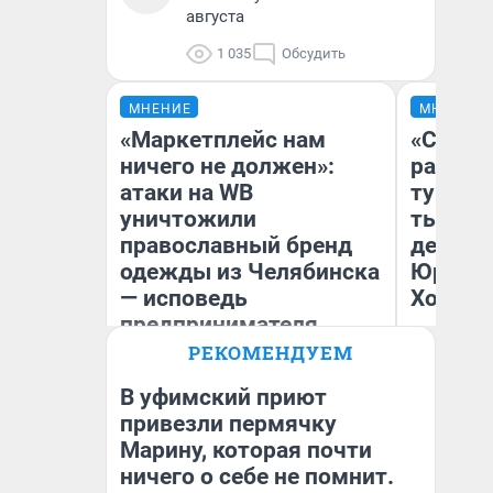
августа
1 035
Обсудить
МНЕНИЕ
МНЕНИЕ
«Маркетплейс нам
«Сливо
ничего не должен»:
разоча
атаки на WB
турист
уничтожили
тысяч,
православный бренд
день гу
одежды из Челябинска
Юрског
— исповедь
Хогвар
предпринимателя
РЕКОМЕНДУЕМ
Ольга Емельянова
Ян
В уфимский приют
привезли пермячку
Марину, которая почти
ничего о себе не помнит.