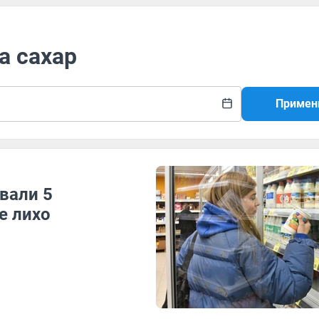
а сахар
Примен
вали 5
е лихо