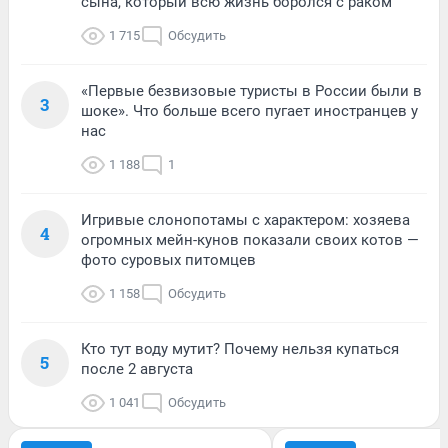
сына, который всю жизнь боролся с раком
1 715
Обсудить
«Первые безвизовые туристы в России были в
3
шоке». Что больше всего пугает иностранцев у
нас
1 188
1
Игривые слонопотамы с характером: хозяева
4
огромных мейн-кунов показали своих котов —
фото суровых питомцев
1 158
Обсудить
Кто тут воду мутит? Почему нельзя купаться
5
после 2 августа
1 041
Обсудить