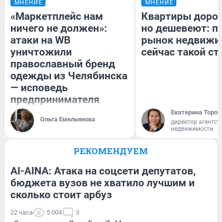
МНЕНИЕ
МНЕНИЕ
«Маркетплейс нам
Квартиры доро
ничего не должен»:
но дешевеют: п
атаки на WB
рынок недвижи
уничтожили
сейчас такой с
православный бренд
одежды из Челябинска
— исповедь
предпринимателя
Екатерина Тороп
Ольга Емельянова
директор агентст
недвижимости
РЕКОМЕНДУЕМ
AI-AINA: Атака на соцсети депутатов,
бюджета вузов не хватило лучшим и
сколько стоит арбуз
22 часа
5 004
3