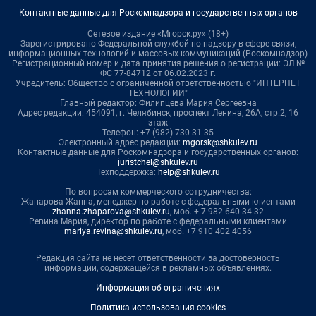
Контактные данные для Роскомнадзора и государственных органов
Сетевое издание «Мгорск.ру» (18+)
Зарегистрировано Федеральной службой по надзору в сфере связи,
информационных технологий и массовых коммуникаций (Роскомнадзор)
Регистрационный номер и дата принятия решения о регистрации: ЭЛ №
ФС 77-84712 от 06.02.2023 г.
Учредитель: Общество с ограниченной ответственностью "ИНТЕРНЕТ
ТЕХНОЛОГИИ"
Главный редактор: Филипцева Мария Сергеевна
Адрес редакции: 454091, г. Челябинск, проспект Ленина, 26А, стр.2, 16
этаж
Телефон: +7 (982) 730-31-35
Электронный адрес редакции:
mgorsk@shkulev.ru
Контактные данные для Роскомнадзора и государственных органов:
juristchel@shkulev.ru
Техподдержка:
help@shkulev.ru
По вопросам коммерческого сотрудничества:
Жапарова Жанна, менеджер по работе с федеральными клиентами
zhanna.zhaparova@shkulev.ru
, моб. + 7 982 640 34 32
Ревина Мария, директор по работе с федеральными клиентами
mariya.revina@shkulev.ru
, моб. +7 910 402 4056
Редакция сайта не несет ответственности за достоверность
информации, содержащейся в рекламных объявлениях.
Информация об ограничениях
Политика использования cookies