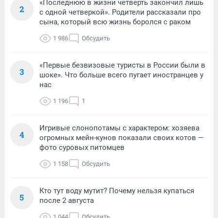
«Последнюю в жизни четверть закончил лишь
2
с одной четверкой». Родители рассказали про
сына, который всю жизнь боролся с раком
1 986
Обсудить
«Первые безвизовые туристы в России были в
3
шоке». Что больше всего пугает иностранцев у
нас
1 196
1
Игривые слонопотамы с характером: хозяева
4
огромных мейн-кунов показали своих котов —
фото суровых питомцев
1 158
Обсудить
Кто тут воду мутит? Почему нельзя купаться
5
после 2 августа
1 044
Обсудить