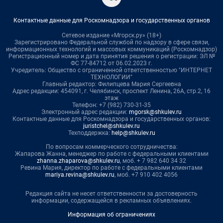
Контактные данные для Роскомнадзора и государственных органов
Сетевое издание «Мгорск.ру» (18+)
Зарегистрировано Федеральной службой по надзору в сфере связи,
информационных технологий и массовых коммуникаций (Роскомнадзор)
Регистрационный номер и дата принятия решения о регистрации: ЭЛ №
ФС 77-84712 от 06.02.2023 г.
Учредитель: Общество с ограниченной ответственностью "ИНТЕРНЕТ
ТЕХНОЛОГИИ"
Главный редактор: Филипцева Мария Сергеевна
Адрес редакции: 454091, г. Челябинск, проспект Ленина, 26А, стр.2, 16
этаж
Телефон: +7 (982) 730-31-35
Электронный адрес редакции:
mgorsk@shkulev.ru
Контактные данные для Роскомнадзора и государственных органов:
juristchel@shkulev.ru
Техподдержка:
help@shkulev.ru
По вопросам коммерческого сотрудничества:
Жапарова Жанна, менеджер по работе с федеральными клиентами
zhanna.zhaparova@shkulev.ru
, моб. + 7 982 640 34 32
Ревина Мария, директор по работе с федеральными клиентами
mariya.revina@shkulev.ru
, моб. +7 910 402 4056
Редакция сайта не несет ответственности за достоверность
информации, содержащейся в рекламных объявлениях.
Информация об ограничениях