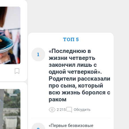
ТОП 5
«Последнюю в
1
жизни четверть
закончил лишь с
одной четверкой».
Родители рассказали
про сына, который
всю жизнь боролся с
раком
2 215
Обсудить
«Первые безвизовые