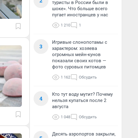
2
туристы в России были в
шоке». Что больше всего
пугает иностранцев у нас
1 210
1
Игривые слонопотамы с
3
характером: хозяева
огромных мейн-кунов
показали своих котов —
фото суровых питомцев
1 162
Обсудить
Кто тут воду мутит? Почему
4
нельзя купаться после 2
августа
1 048
Обсудить
Десять аэропортов закрыли,