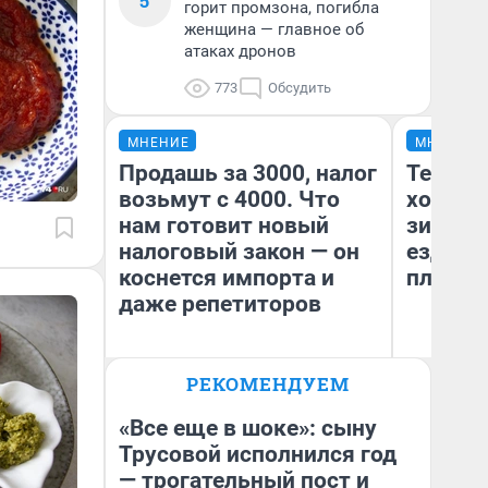
5
горит промзона, погибла
женщина — главное об
атаках дронов
773
Обсудить
МНЕНИЕ
МНЕНИЕ
Продашь за 3000, налог
Тепло 
возьмут с 4000. Что
холодн
нам готовит новый
зимой.
налоговый закон — он
ездит н
коснется импорта и
плюсы 
даже репетиторов
РЕКОМЕНДУЕМ
Анастасия Завгородняя
Д
«Все еще в шоке»: сыну
Трусовой исполнился год
— трогательный пост и