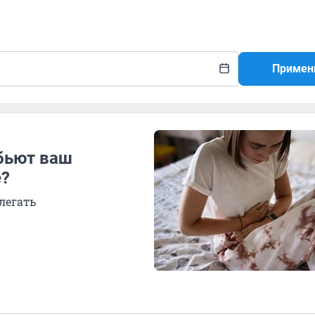
Примен
обьют ваш
е?
легать