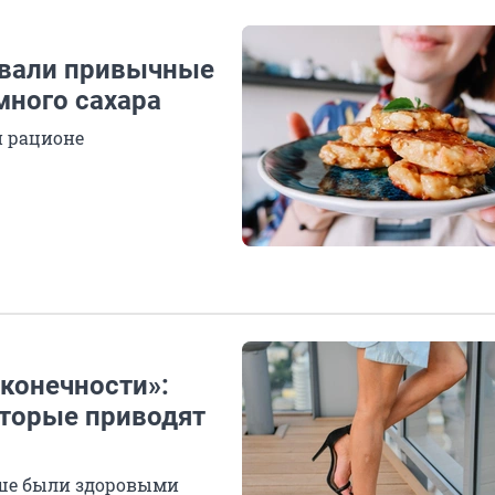
азвали привычные
много сахара
и рационе
конечности»:
оторые приводят
льше были здоровыми