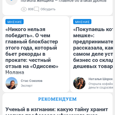
погибла женщина — главное об атаках дронов
808
Обсудить
МНЕНИЕ
МНЕНИЕ
«Никого нельзя
«Покупаешь кот
победить». О чем
мешке»:
главный блокбастер
предпринимате
этого года, который
рассказала, как
бьет рекорды в
самом деле уст
прокате: честный
бизнес со скла
отзыв на «Одиссею»
дешевых товар
Нолана
Наталья Шорохо
Стас Соколов
Открыла кофейну
Эксперт
деньги соцразви
РЕКОМЕНДУЕМ
Ученый в изгнании: какую тайну хранит