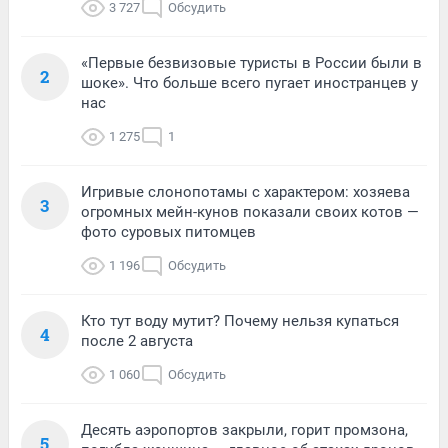
3 727
Обсудить
«Первые безвизовые туристы в России были в
2
шоке». Что больше всего пугает иностранцев у
нас
1 275
1
Игривые слонопотамы с характером: хозяева
3
огромных мейн-кунов показали своих котов —
фото суровых питомцев
1 196
Обсудить
Кто тут воду мутит? Почему нельзя купаться
4
после 2 августа
1 060
Обсудить
Десять аэропортов закрыли, горит промзона,
5