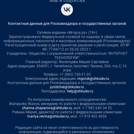
Контактные данные для Роскомнадзора и государственных органов
Сетевое издание «Мгорск.ру» (18+)
Зарегистрировано Федеральной службой по надзору в сфере связи,
информационных технологий и массовых коммуникаций (Роскомнадзор)
Регистрационный номер и дата принятия решения о регистрации: ЭЛ №
ФС 77-84712 от 06.02.2023 г.
Учредитель: Общество с ограниченной ответственностью "ИНТЕРНЕТ
ТЕХНОЛОГИИ"
Главный редактор: Филипцева Мария Сергеевна
Адрес редакции: 454091, г. Челябинск, проспект Ленина, 26А, стр.2, 16
этаж
Телефон: +7 (982) 730-31-35
Электронный адрес редакции:
mgorsk@shkulev.ru
Контактные данные для Роскомнадзора и государственных органов:
juristchel@shkulev.ru
Техподдержка:
help@shkulev.ru
По вопросам коммерческого сотрудничества:
Жапарова Жанна, менеджер по работе с федеральными клиентами
zhanna.zhaparova@shkulev.ru
, моб. + 7 982 640 34 32
Ревина Мария, директор по работе с федеральными клиентами
mariya.revina@shkulev.ru
, моб. +7 910 402 4056
Редакция сайта не несет ответственности за достоверность
информации, содержащейся в рекламных объявлениях.